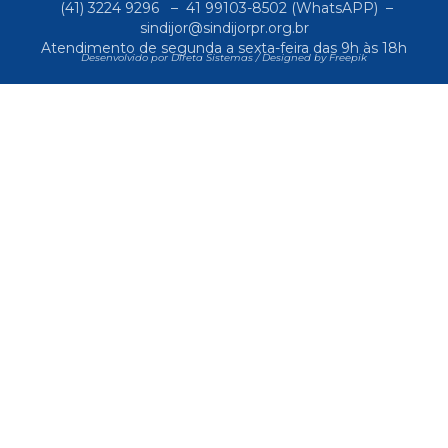
(41) 3224 9296
–
41 99103-8502
(WhatsAPP) –
sindijor@sindijorpr.org.br
Atendimento de segunda a sexta-feira das 9h às 18h
Desenvolvido por Direta Sistemas /
Designed by Freepik