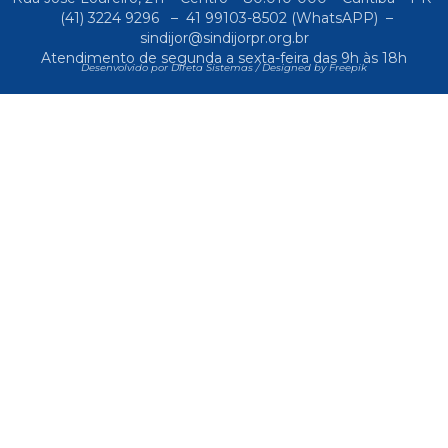
(41) 3224 9296
–
41 99103-8502
(WhatsAPP) –
sindijor@sindijorpr.org.br
Atendimento de segunda a sexta-feira das 9h às 18h
Desenvolvido por Direta Sistemas /
Designed by Freepik