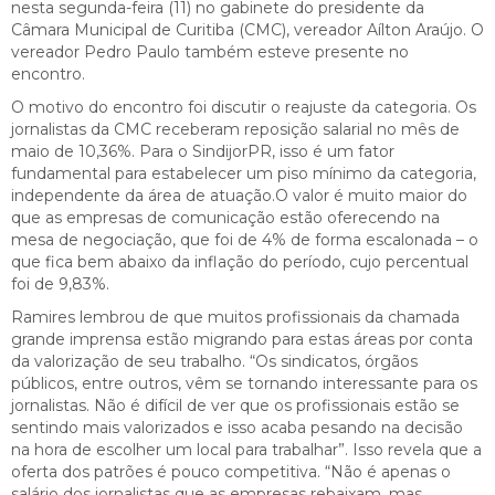
nesta segunda-feira (11) no gabinete do presidente da
Câmara Municipal de Curitiba (CMC), vereador Aílton Araújo. O
vereador Pedro Paulo também esteve presente no
encontro.
O motivo do encontro foi discutir o reajuste da categoria. Os
jornalistas da CMC receberam reposição salarial no mês de
maio de 10,36%. Para o SindijorPR, isso é um fator
fundamental para estabelecer um piso mínimo da categoria,
independente da área de atuação.O valor é muito maior do
que as empresas de comunicação estão oferecendo na
mesa de negociação, que foi de 4% de forma escalonada – o
que fica bem abaixo da inflação do período, cujo percentual
foi de 9,83%.
Ramires lembrou de que muitos profissionais da chamada
grande imprensa estão migrando para estas áreas por conta
da valorização de seu trabalho. “Os sindicatos, órgãos
públicos, entre outros, vêm se tornando interessante para os
jornalistas. Não é difícil de ver que os profissionais estão se
sentindo mais valorizados e isso acaba pesando na decisão
na hora de escolher um local para trabalhar”. Isso revela que a
oferta dos patrões é pouco competitiva. “Não é apenas o
salário dos jornalistas que as empresas rebaixam, mas