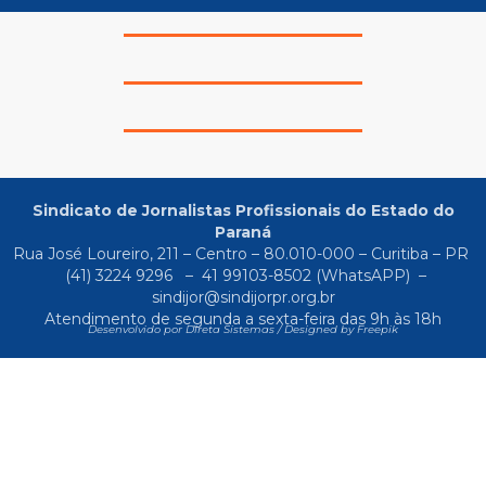
Sindicato de Jornalistas Profissionais do Estado do
Paraná
Rua José Loureiro, 211 – Centro – 80.010-000 – Curitiba – PR
(41) 3224 9296
–
41 99103-8502
(WhatsAPP) –
sindijor@sindijorpr.org.br
Atendimento de segunda a sexta-feira das 9h às 18h
Desenvolvido por Direta Sistemas /
Designed by Freepik