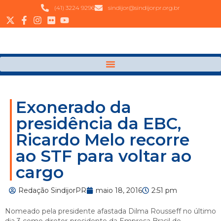
(41) 3224 9296
sindijor@sindijorpr.org.br
Exonerado da
presidência da EBC,
Ricardo Melo recorre
ao STF para voltar ao
cargo
Redação SindijorPR
maio 18, 2016
2:51 pm
Nomeado pela presidente afastada Dilma Rousseff no último
dia 3 como diretor-presidente da Empresa Brasil de