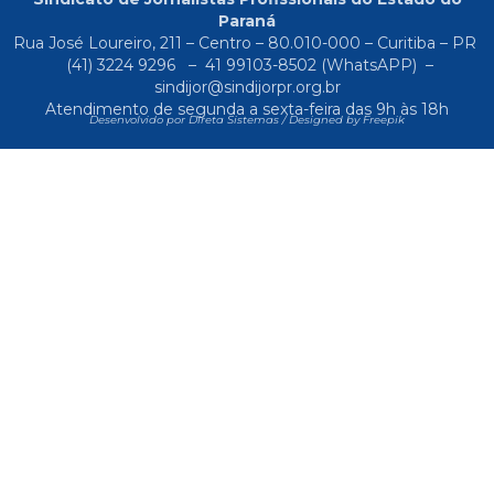
Paraná
Rua José Loureiro, 211 – Centro – 80.010-000 – Curitiba – PR
(41) 3224 9296
–
41 99103-8502
(WhatsAPP) –
sindijor@sindijorpr.org.br
Atendimento de segunda a sexta-feira das 9h às 18h
Desenvolvido por Direta Sistemas /
Designed by Freepik