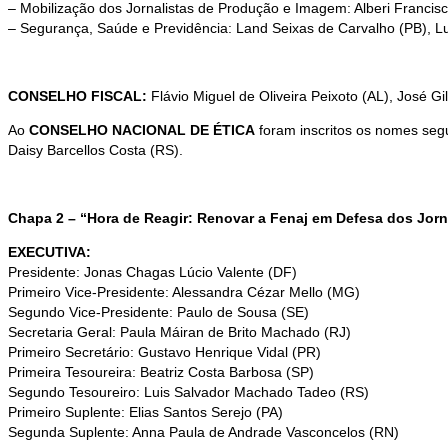
– Mobilização dos Jornalistas de Produção e Imagem: Alberi Francisc
– Segurança, Saúde e Previdência: Land Seixas de Carvalho (PB), Luiz 
CONSELHO FISCAL:
Flávio Miguel de Oliveira Peixoto (AL), José G
Ao
CONSELHO NACIONAL DE ÉTICA
foram inscritos os nomes segu
Daisy Barcellos Costa (RS).
Chapa 2 – “Hora de Reagir: Renovar a Fenaj em Defesa dos Jorn
EXECUTIVA:
Presidente: Jonas Chagas Lúcio Valente (DF)
Primeiro Vice-Presidente: Alessandra Cézar Mello (MG)
Segundo Vice-Presidente: Paulo de Sousa (SE)
Secretaria Geral: Paula Máiran de Brito Machado (RJ)
Primeiro Secretário: Gustavo Henrique Vidal (PR)
Primeira Tesoureira: Beatriz Costa Barbosa (SP)
Segundo Tesoureiro: Luis Salvador Machado Tadeo (RS)
Primeiro Suplente: Elias Santos Serejo (PA)
Segunda Suplente: Anna Paula de Andrade Vasconcelos (RN)