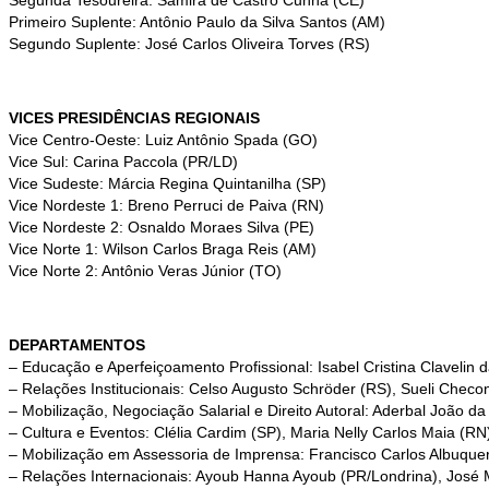
Segunda Tesoureira: Samira de Castro Cunha (CE)
Primeiro Suplente: Antônio Paulo da Silva Santos (AM)
Segundo Suplente: José Carlos Oliveira Torves (RS)
VICES PRESIDÊNCIAS REGIONAIS
Vice Centro-Oeste: Luiz Antônio Spada (GO)
Vice Sul: Carina Paccola (PR/LD)
Vice Sudeste: Márcia Regina Quintanilha (SP)
Vice Nordeste 1: Breno Perruci de Paiva (RN)
Vice Nordeste 2: Osnaldo Moraes Silva (PE)
Vice Norte 1: Wilson Carlos Braga Reis (AM)
Vice Norte 2: Antônio Veras Júnior (TO)
DEPARTAMENTOS
– Educação e Aperfeiçoamento Profissional: Isabel Cristina Clavelin
– Relações Institucionais: Celso Augusto Schröder (RS), Sueli Checon
– Mobilização, Negociação Salarial e Direito Autoral: Aderbal João d
– Cultura e Eventos: Clélia Cardim (SP), Maria Nelly Carlos Maia (RN)
– Mobilização em Assessoria de Imprensa: Francisco Carlos Albuquer
– Relações Internacionais: Ayoub Hanna Ayoub (PR/Londrina), José 