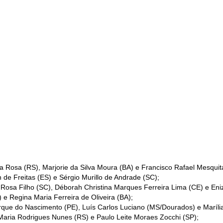
 da Rosa (RS), Marjorie da Silva Moura (BA) e Francisco Rafael Mesqui
 de Freitas (ES) e Sérgio Murillo de Andrade (SC);
a Rosa Filho (SC), Déborah Christina Marques Ferreira Lima (CE) e Eniz
 e Regina Maria Ferreira de Oliveira (BA);
que do Nascimento (PE), Luís Carlos Luciano (MS/Dourados) e Marília 
Maria Rodrigues Nunes (RS) e Paulo Leite Moraes Zocchi (SP);