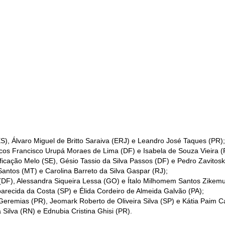
S), Álvaro Miguel de Britto Saraiva (ERJ) e Leandro José Taques (PR);
cos Francisco Urupá Moraes de Lima (DF) e Isabela de Souza Vieira (
rificação Melo (SE), Gésio Tassio da Silva Passos (DF) e Pedro Zavitosk
antos (MT) e Carolina Barreto da Silva Gaspar (RJ);
 (DF), Alessandra Siqueira Lessa (GO) e Ítalo Milhomem Santos Zikem
Aparecida da Costa (SP) e Élida Cordeiro de Almeida Galvão (PA);
Geremias (PR), Jeomark Roberto de Oliveira Silva (SP) e Kátia Paim C
Silva (RN) e Ednubia Cristina Ghisi (PR).