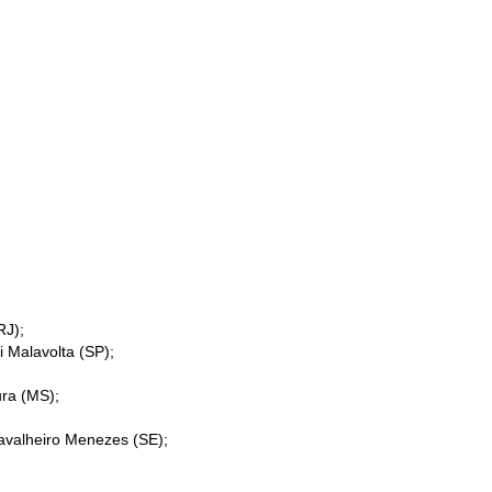
RJ);
i Malavolta (SP);
ura (MS);
avalheiro Menezes (SE);