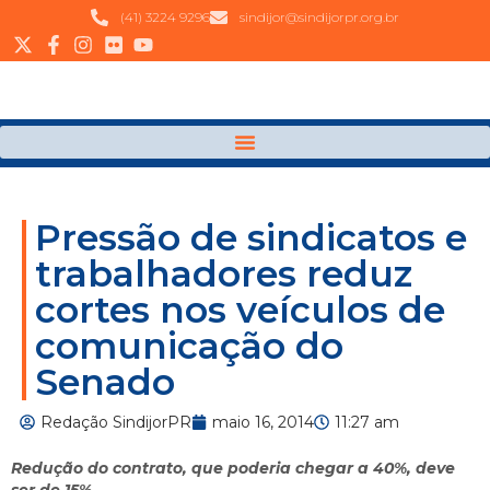
(41) 3224 9296
sindijor@sindijorpr.org.br
Pressão de sindicatos e
trabalhadores reduz
cortes nos veículos de
comunicação do
Senado
Redação SindijorPR
maio 16, 2014
11:27 am
Redução do contrato, que poderia chegar a 40%, deve
ser de 15%