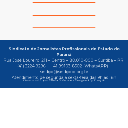
Sindicato de Jornalistas Profissionais do Estado do
Paraná
Rua José Loureiro, 211 – Centro – 80.010-000 – Curitiba – PR
(41) 3224 9296
–
41 99103-8502
(WhatsAPP) –
sindijor@sindijorpr.org.br
Atendimento de segunda a sexta-feira das 9h às 18h
Desenvolvido por Direta Sistemas /
Designed by Freepik