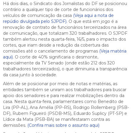
Há dois dias, o Sindicato dos Jornalistas do DF se posicionou
contrário a qualquer tipo de corte de funcionários dos
veículos de comunicação da casa
(Veja aqui a nota de
repúdio divulgada pelo SJPDF)
. O que está em jogo é a
renovação de contrato de funcionários terceirizados na área
de comunicação, que totalizam 320 trabalhadores. O SJPDF
também alertou nesta quarta-feira, 16/5, para o impacto dos
cortes, que iriam desde a redução da cobertura das
comissões até o cancelamento de programas
(Veja matéria
aqui)
. O corte de 40% significaria o desmonte,
especialmente da TV Senado (onde estão 212 dos 320
trabalhadores terceirizados), o que diminuiria a transparência
da casa junto à sociedade.
Além de se posicionar por meio de notas e matérias, as
entidades também se uniram aos trabalhadores para buscar
apoio dos senadores e para realizar mobilizações dentro da
casa. Nesta quinta-feira, parlamentares como Benedito de
Lira (PP-AL), Ana Amélia (PP-RS), Rodrigo Rollemberg (PSB-
DF), Rubem Figueiró (PSDB-MS), Eduardo Suplicy (PT-SP) e
Lídice da Mata (PSB-BA) se manifestaram contra as
demissões.
(Confira mais sobre o assunto aqui)