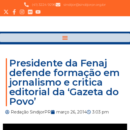
(41) 3224 9296
sindijor@sindijorpr.org.br
Presidente da Fenaj
defende formação em
jornalismo e critica
editorial da ‘Gazeta do
Povo’
Redação SindijorPR
março 26, 2014
3:03 pm