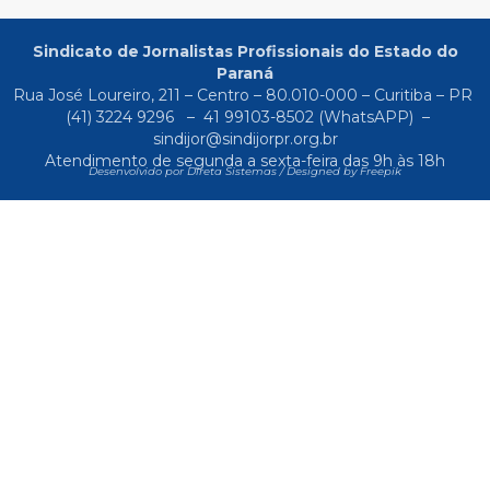
Sindicato de Jornalistas Profissionais do Estado do
Paraná
Rua José Loureiro, 211 – Centro – 80.010-000 – Curitiba – PR
(41) 3224 9296
–
41 99103-8502
(WhatsAPP) –
sindijor@sindijorpr.org.br
Atendimento de segunda a sexta-feira das 9h às 18h
Desenvolvido por Direta Sistemas /
Designed by Freepik