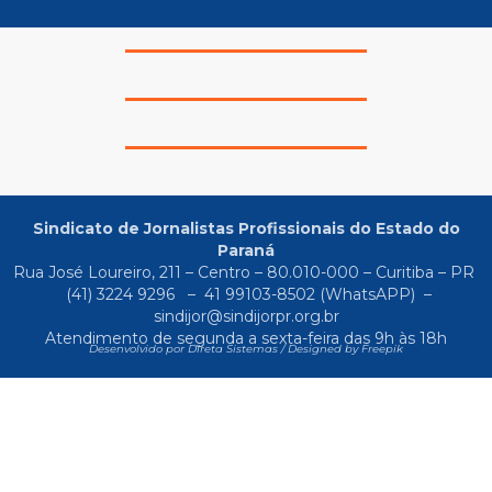
Sindicato de Jornalistas Profissionais do Estado do
Paraná
Rua José Loureiro, 211 – Centro – 80.010-000 – Curitiba – PR
(41) 3224 9296
–
41 99103-8502
(WhatsAPP) –
sindijor@sindijorpr.org.br
Atendimento de segunda a sexta-feira das 9h às 18h
Desenvolvido por Direta Sistemas /
Designed by Freepik