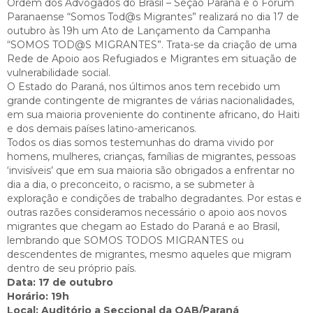
Ordem dos Advogados do Brasil – Seção Paraná e o Fórum
Paranaense “Somos Tod@s Migrantes” realizará no dia 17 de
outubro às 19h um Ato de Lançamento da Campanha
“SOMOS TOD@S MIGRANTES”. Trata-se da criação de uma
Rede de Apoio aos Refugiados e Migrantes em situação de
vulnerabilidade social.
O Estado do Paraná, nos últimos anos tem recebido um
grande contingente de migrantes de várias nacionalidades,
em sua maioria proveniente do continente africano, do Haiti
e dos demais países latino-americanos.
Todos os dias somos testemunhas do drama vivido por
homens, mulheres, crianças, famílias de migrantes, pessoas
‘invisíveis’ que em sua maioria são obrigados a enfrentar no
dia a dia, o preconceito, o racismo, a se submeter à
exploração e condições de trabalho degradantes. Por estas e
outras razões consideramos necessário o apoio aos novos
migrantes que chegam ao Estado do Paraná e ao Brasil,
lembrando que SOMOS TODOS MIGRANTES ou
descendentes de migrantes, mesmo aqueles que migram
dentro de seu próprio país.
Data: 17 de outubro
Horário: 19h
Local: Auditório a Seccional da OAB/Paraná