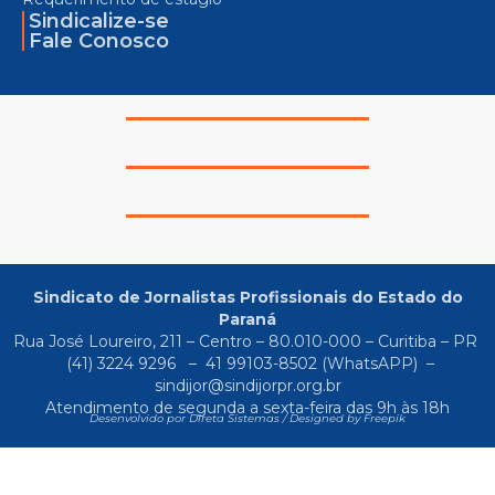
Sindicalize-se
Fale Conosco
Sindicato de Jornalistas Profissionais do Estado do
Paraná
Rua José Loureiro, 211 – Centro – 80.010-000 – Curitiba – PR
(41) 3224 9296
–
41 99103-8502
(WhatsAPP) –
sindijor@sindijorpr.org.br
Atendimento de segunda a sexta-feira das 9h às 18h
Desenvolvido por Direta Sistemas /
Designed by Freepik