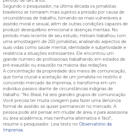
período de dez anos.
Segundo o pesquisador, na última década os jornalistas
brasileiros se tornaram mais sujeitos a pressão por causa de
circunstâncias de trabalho, tornando-se mais vulneráveis a
assédio moral e sexual, além de outras condições capazes de
produzir desequilíbrio emocional e doenças mentais. No
período mais recente de seu estudo, Heloani trabalhou com
uma amostragem de 250 jornalistas, analisando aspectos de
suas vidas como saúde mental, identidade e subjetividade e
resiliência a situações estressantes. Ele encontrou um
grande número de profissionais trabalhando em estados de
pré-exaustão ou exaustão na maioria das redações.
A concentração da propriedade dos meios de comunicação,
que torna crucial a aceitação de um jornalista no restrito e
concorrido mercado da imprensa, o transforma em um
indivíduo passivo diante de circunstâncias indignas de
trabalho. “No Brasil, há seis grandes grupos de comunicação.
Você precisa ter muita coragem para fazer uma denúncia
formal de assédio se quiser permanecer no mercado. A
pessoa pode até pensar em mudar de área, ir para assessoria
ou área acadêmica, mas nenhuma alternativa é fácil”,
resume o pesquisador. Leia texto no
Observatório da
Imprensa
.