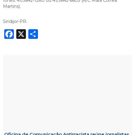
fones: 41/3642-1280 ou 41/3642-6603 (A/C Mara Correa
Martins).
Sindijor-PR.
Facebook
X
Share
Oficina de Comunicação Antirracista reúne jornalistas