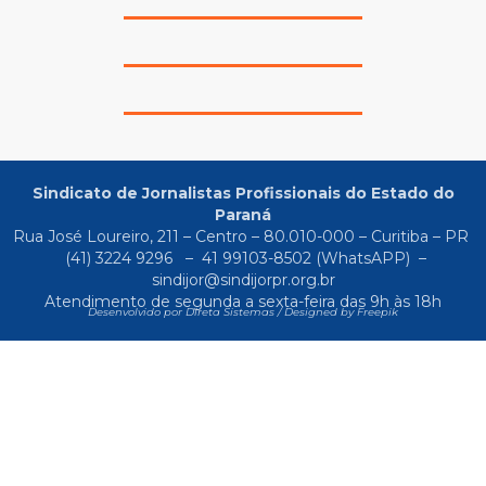
Sindicato de Jornalistas Profissionais do Estado do
Paraná
Rua José Loureiro, 211 – Centro – 80.010-000 – Curitiba – PR
(41) 3224 9296
–
41 99103-8502
(WhatsAPP) –
sindijor@sindijorpr.org.br
Atendimento de segunda a sexta-feira das 9h às 18h
Desenvolvido por Direta Sistemas /
Designed by Freepik