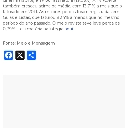
cinema (19,31%) e TV por assinatura (19,06%). A TV Aberta
também cresceu acima da média, com 13,71% a mais que o
faturado em 2011. As maiores perdas foram registradas em
Guias e Listas, que faturou 8,34% a menos que no mesmo
período do ano passado. O meio revista teve leve perda de
0,79%. Leia matéria na íntegra
aqui
.
Fonte: Meio e Mensagem
Facebook
X
Share