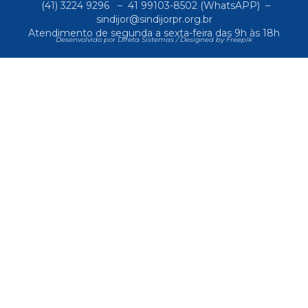
(41) 3224 9296
–
41 99103-8502
(WhatsAPP) –
sindijor@sindijorpr.org.br
Atendimento de segunda a sexta-feira das 9h às 18h
Desenvolvido por Direta Sistemas /
Designed by Freepik