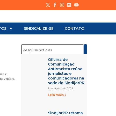
TOS
SINDICALIZE-SE
CONTATO
Oficina de
Comunicação
Antirracista reúne
jornalistas e
são e
comunicadores na
e novembro,
sede do SindijorPR
5 de agosto de 2026
Leia mais »
SindijorPR retoma