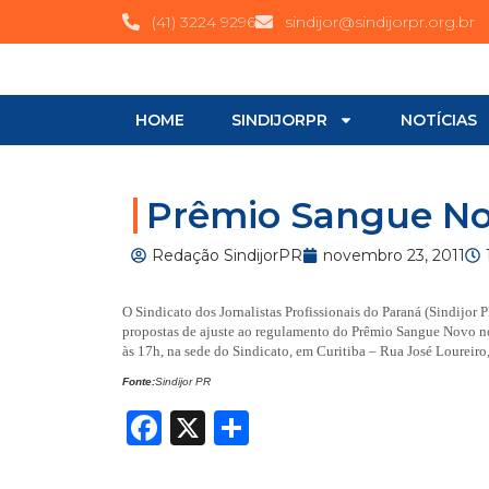
(41) 3224 9296
sindijor@sindijorpr.org.br
HOME
SINDIJORPR
NOTÍCIAS
Prêmio Sangue No
Redação SindijorPR
novembro 23, 2011
O Sindicato dos Jornalistas Profissionais do Paraná (Sindijor
propostas de ajuste ao regulamento do Prêmio Sangue Novo no
às 17h, na sede do Sindicato, em Curitiba – Rua José Loureiro
Fonte:
Sindijor PR
Facebook
X
Share