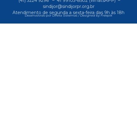
(41) 3224 9296
–
41 99103-8502
(WhatsAPP) –
sindijor@sindijorpr.org.br
Atendimento de segunda a sexta-feira das 9h às 18h
Desenvolvido por Direta Sistemas /
Designed by Freepik