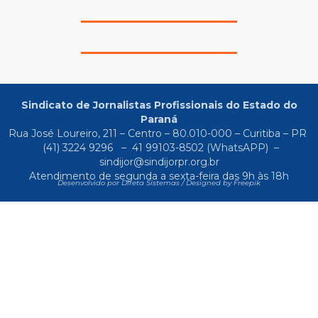
Sindicato de Jornalistas Profissionais do Estado do
Paraná
Rua José Loureiro, 211 – Centro – 80.010-000 – Curitiba – PR
(41) 3224 9296
–
41 99103-8502
(WhatsAPP) –
sindijor@sindijorpr.org.br
Atendimento de segunda a sexta-feira das 9h às 18h
Desenvolvido por Direta Sistemas /
Designed by Freepik