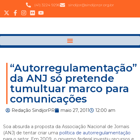
(41) 3224 9296
sindijor@sindijorpr.org.br
“Autorregulamentação”
da ANJ só pretende
tumultuar marco para
comunicações
Redação SindijorPR
maio 27, 2011
12:00 am
Soa absurda a proposta da Associação Nacional de Jornais
(ANJ) de tentar criar uma
política de autorregulamentação
para o setor. Em 2009, o governo federal investiu recursos e