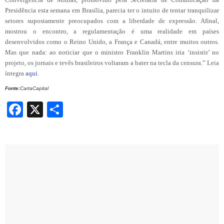
Presidência esta semana em Brasília, parecia ter o intuito de tentar tranquilizar
setores supostamente preocupados com a liberdade de expressão. Afinal,
mostrou o encontro, a regulamentação é uma realidade em países
desenvolvidos como o Reino Unido, a França e Canadá, entre muitos outros.
Mas que nada: ao noticiar que o ministro Franklin Martins iria ‘insistir’ no
projeto, os jornais e tevês brasileiros voltaram a bater na tecla da censura.” Leia
íntegra
aqui
.
Fonte:
CartaCapital
Facebook
X
Share