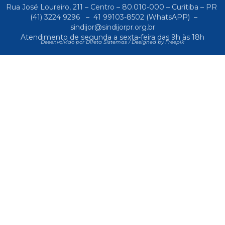
Rua José Loureiro, 211 – Centro – 80.010-000 – Curitiba – PR
(41) 3224 9296
–
41 99103-8502
(WhatsAPP) –
sindijor@sindijorpr.org.br
Atendimento de segunda a sexta-feira das 9h às 18h
Desenvolvido por Direta Sistemas /
Designed by Freepik