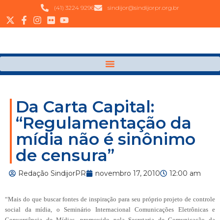
(41) 3224 9296
sindijor@sindijorpr.org.br
Da Carta Capital:
“Regulamentação da
mídia não é sinônimo
de censura”
Redação SindijorPR
novembro 17, 2010
12:00 am
“Mais do que buscar fontes de inspiração para seu próprio projeto de controle
social da mídia, o Seminário Internacional Comunicações Eletrônicas e
Convergência de Mídias, promovido pela Secretaria de Comunicação da