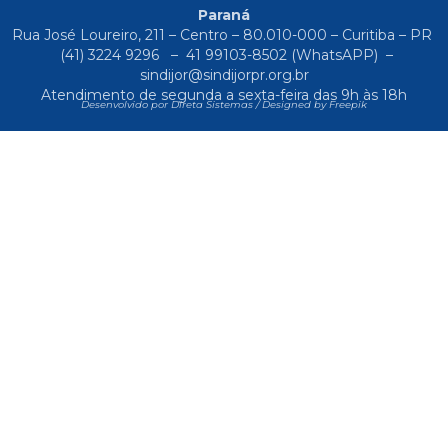
Paraná
Rua José Loureiro, 211 – Centro – 80.010-000 – Curitiba – PR
(41) 3224 9296
–
41 99103-8502
(WhatsAPP) –
sindijor@sindijorpr.org.br
Atendimento de segunda a sexta-feira das 9h às 18h
Desenvolvido por Direta Sistemas /
Designed by Freepik