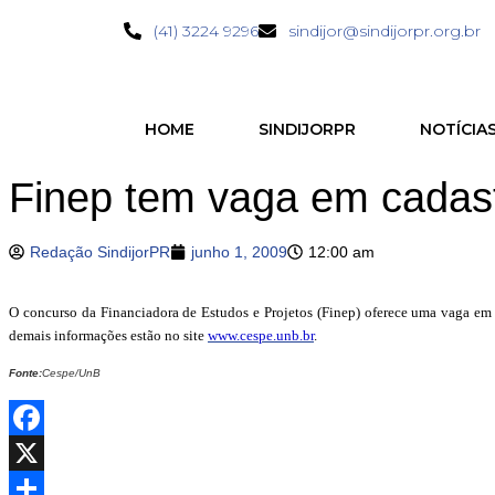
(41) 3224 9296
sindijor@sindijorpr.org.br
HOME
SINDIJORPR
NOTÍCIA
Finep tem vaga em cadastr
Redação SindijorPR
junho 1, 2009
12:00 am
O concurso da Financiadora de Estudos e Projetos (Finep) oferece uma vaga em 
demais informações estão no site
www.cespe.unb.br
.
Fonte:
Cespe/UnB
Facebook
X