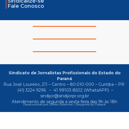
Sindicalize-se
Fale Conosco
Sindicato de Jornalistas Profissionais do Estado do
Paraná
Rua José Loureiro, 211 – Centro – 80.010-000 – Curitiba – PR
(41) 3224 9296
–
41 99103-8502
(WhatsAPP) –
sindijor@sindijorpr.org.br
Atendimento de segunda a sexta-feira das 9h às 18h
Desenvolvido por Direta Sistemas /
Designed by Freepik