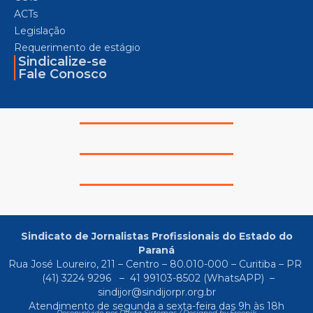
ACTs
Legislação
Requerimento de estágio
Sindicalize-se
Fale Conosco
Sindicato de Jornalistas Profissionais do Estado do
Paraná
Rua José Loureiro, 211 – Centro – 80.010-000 – Curitiba – PR
(41) 3224 9296
–
41 99103-8502
(WhatsAPP) –
sindijor@sindijorpr.org.br
Atendimento de segunda a sexta-feira das 9h às 18h
Desenvolvido por Direta Sistemas /
Designed by Freepik