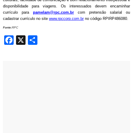
disponibilidade para viagens. Os interessados devem encaminhar
currículo para
pamelam@rpc.com.br
com pretensão salarial ou
cadastrar currículo no site
www.rpccorp.com.br
no código RPIRP486080.
Fonte:
RPC
Facebook
X
Share