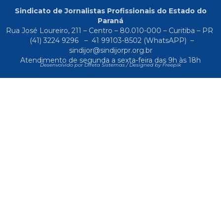
Sindicato de Jornalistas Profissionais do Estado do
Paraná
Rua José Loureiro, 211 – Centro – 80.010-000 – Curitiba – PR
(41) 3224 9296
–
41 99103-8502
(WhatsAPP) –
sindijor@sindijorpr.org.br
Atendimento de segunda a sexta-feira das 9h às 18h
Desenvolvido por Direta Sistemas /
Designed by Freepik