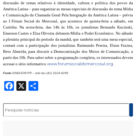
discussão de temas relativos à identidade, cultura e política dos povos da
América Latina – para organizar as mesas especiais de discussão do tema Mídia
e Comunicação da
Chamada Geral Pela Integração da América Latina
– prévia
ao I Fórum Social do Mercosul, que acontece de quinta-feira a sábado, em
Curitiba. Na sexta-feira, das 14h às 16h, os jornalistas Bernardo Kucinski,
Emerson Castro e Elza Oliveira debatem Mídia e Poder Econômico. No sábado
a plenária principal do período da manhã, que também será uma mesa especial,
contará com a participação dos jornalistas Raimundo Pereira, Elson Faxina,
Beto Almeida, para discutir a Democratização dos Meios de Comunicação, a
partir das 10h. Para saber sobre a programação completa, os interessados devem
www.forumsocialdomercosul.org
acessar o sítio informativo
.
Fonte:
SINDIJOR-PR – tele-fax (41) 3224-9296
Facebook
X
Share