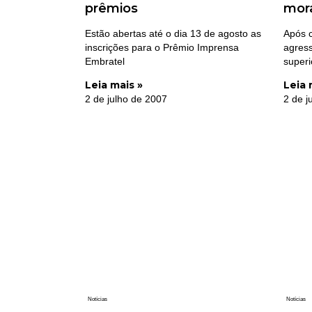
prêmios
mora
Estão abertas até o dia 13 de agosto as
Após 
inscrições para o Prêmio Imprensa
agress
Embratel
superi
Leia mais »
Leia 
2 de julho de 2007
2 de j
Notícias
Notícias