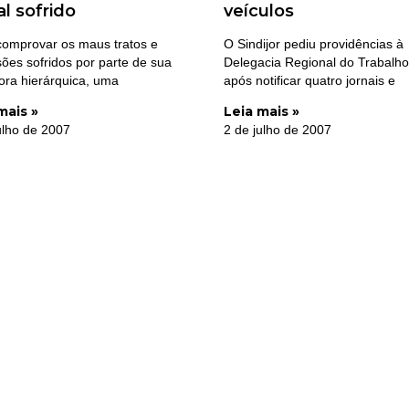
l sofrido
veículos
comprovar os maus tratos e
O Sindijor pediu providências à
ões sofridos por parte de sua
Delegacia Regional do Trabalh
ora hierárquica, uma
após notificar quatro jornais e
mais »
Leia mais »
ulho de 2007
2 de julho de 2007