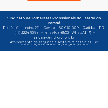
Sindicato de Jornalistas Profissionais do Estado do
Paraná
Rua José Loureiro, 211 – Centro – 80.010-000 – Curitiba – PR
(41) 3224 9296
–
41 99103-8502
(WhatsAPP) –
sindijor@sindijorpr.org.br
Atendimento de segunda a sexta-feira das 9h às 18h
Desenvolvido por Direta Sistemas /
Designed by Freepik