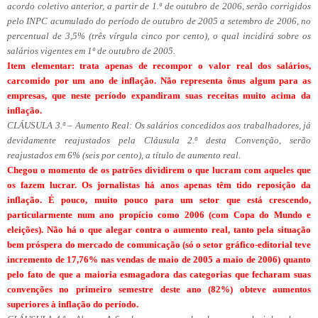
acordo coletivo anterior, a partir de 1.º de outubro de 2006, serão corrigidos
pelo INPC acumulado do período de outubro de 2005 a setembro de 2006, no
percentual de 3,5% (três vírgula cinco por cento), o qual incidirá sobre os
salários vigentes em 1º de outubro de 2005.
Item elementar: trata apenas de recompor o valor real dos salários,
carcomido por um ano de inflação. Não representa ônus algum para as
empresas, que neste período expandiram suas receitas muito acima da
inflação.
CLÁUSULA 3.ª – Aumento Real: Os salários concedidos aos trabalhadores, já
devidamente reajustados pela Cláusula 2.ª desta Convenção, serão
reajustados em 6% (seis por cento), a título de aumento real.
Chegou o momento de os patrões dividirem o que lucram com aqueles que
os fazem lucrar. Os jornalistas há anos apenas têm tido reposição da
inflação. É pouco, muito pouco para um setor que está crescendo,
particularmente num ano propício como 2006 (com Copa do Mundo e
eleições). Não há o que alegar contra o aumento real, tanto pela situação
bem próspera do mercado de comunicação (só o setor gráfico-editorial teve
incremento de 17,76% nas vendas de maio de 2005 a maio de 2006) quanto
pelo fato de que a maioria esmagadora das categorias que fecharam suas
convenções no primeiro semestre deste ano (82%) obteve aumentos
superiores à inflação do período.