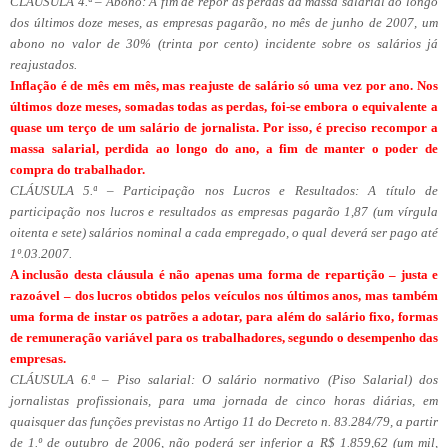
CLÁUSULA 4.ª – Abono: A fim de repor as perdas da massa salarial ao longo
dos últimos doze meses, as empresas pagarão, no mês de junho de 2007, um
abono no valor de 30% (trinta por cento) incidente sobre os salários já
reajustados.
Inflação é de mês em mês, mas reajuste de salário só uma vez por ano. Nos
últimos doze meses, somadas todas as perdas, foi-se embora o equivalente a
quase um terço de um salário de jornalista. Por isso, é preciso recompor a
massa salarial, perdida ao longo do ano, a fim de manter o poder de
compra do trabalhador.
CLÁUSULA 5.ª – Participação nos Lucros e Resultados: A título de
participação nos lucros e resultados as empresas pagarão 1,87 (um vírgula
oitenta e sete) salários nominal a cada empregado, o qual deverá ser pago até
1º.03.2007.
A inclusão desta cláusula é não apenas uma forma de repartição – justa e
razoável – dos lucros obtidos pelos veículos nos últimos anos, mas também
uma forma de instar os patrões a adotar, para além do salário fixo, formas
de remuneração variável para os trabalhadores, segundo o desempenho das
empresas.
CLÁUSULA 6.ª – Piso salarial: O salário normativo (Piso Salarial) dos
jornalistas profissionais, para uma jornada de cinco horas diárias, em
quaisquer das funções previstas no Artigo 11 do Decreto n. 83.284/79, a partir
de 1.º de outubro de 2006, não poderá ser inferior a R$ 1.859,62 (um mil,