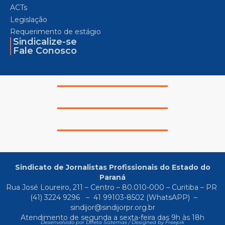
ACTs
Legislação
Requerimento de estágio
Sindicalize-se
Fale Conosco
Sindicato de Jornalistas Profissionais do Estado do
Paraná
Rua José Loureiro, 211 – Centro – 80.010-000 – Curitiba – PR
(41) 3224 9296
–
41 99103-8502
(WhatsAPP) –
sindijor@sindijorpr.org.br
Atendimento de segunda a sexta-feira das 9h às 18h
Desenvolvido por Direta Sistemas /
Designed by Freepik