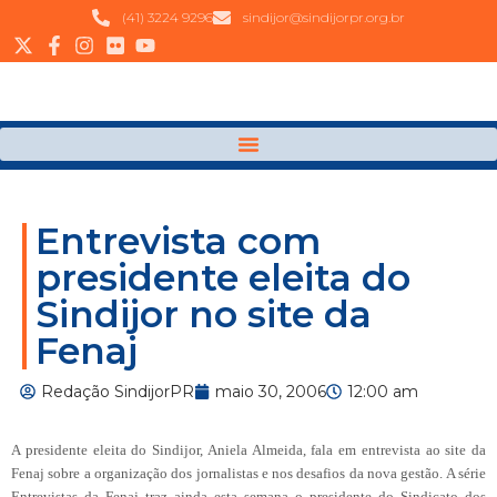
(41) 3224 9296
sindijor@sindijorpr.org.br
Entrevista com
presidente eleita do
Sindijor no site da
Fenaj
Redação SindijorPR
maio 30, 2006
12:00 am
A presidente eleita do Sindijor, Aniela Almeida, fala em entrevista ao site da
Fenaj sobre a organização dos jornalistas e nos desafios da nova gestão. A série
Entrevistas da Fenaj traz ainda esta semana o presidente do Sindicato dos