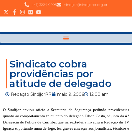
(41) 3224 9296
sindijor@sindijorpr.org.br
Sindicato cobra
providências por
atitude de delegado
Redação SindijorPR
maio 9, 2006
12:00 am
O Sindijor
enviou ofício à Secretaria de Segurança pedindo providências
quanto ao comportamento truculento do delegado
Edson Costa,
adjunto da 4.ª
Delegacia de Polícia de Curitiba, que na sexta-feira invadiu a Redação da
TV
Iguaçu e
, portando arma de fogo, fez graves ameaças aos jornalistas, técnicos e