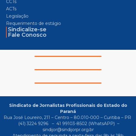
CCTs
ACTs
Legislação
Requerimento de estágio
Sindicalize-se
Fale Conosco
Sindicato de Jornalistas Profissionais do Estado do
Paraná
Rua José Loureiro, 211 – Centro – 80.010-000 – Curitiba – PR
(41) 3224 9296
–
41 99103-8502
(WhatsAPP) –
sindijor@sindijorpr.org.br
Atendimento de segunda a sexta-feira das 9h às 18h