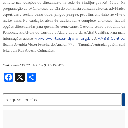
convite nas redações ou diretamente na sede do Sindijor por R$ 10,00.
Na
programação do 5º Churrasco do Dia do Jornalista constam diversas atividades
esportivas e sociais como truco, pingue-pongue, pebolim, chorinho ao vivo e
muito mais. No cardápio, além do tradicional e completo churrasco, haverá
opções diferenciadas para quem não come carne.
O evento tem o patrocínio da
Petrobras, Prefeitura de Curitiba e ALL e apoio da AABB Curitiba. Para mais
www.eventos.sindijorpr.org.br
AABB Curitiba
informações acesse
. A
fica na Avenida Victor Ferreira do Amaral, 771 – Tarumã. A entrada, porém, será
feita pela Rua
Arcésio Guimarães.
Fonte:
SINDIJOR-PR – tele-fax (41) 3224-9296
Facebook
X
Share