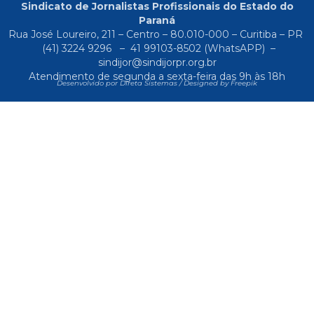
Sindicato de Jornalistas Profissionais do Estado do
Paraná
Rua José Loureiro, 211 – Centro – 80.010-000 – Curitiba – PR
(41) 3224 9296
–
41 99103-8502
(WhatsAPP) –
sindijor@sindijorpr.org.br
Atendimento de segunda a sexta-feira das 9h às 18h
Desenvolvido por Direta Sistemas /
Designed by Freepik