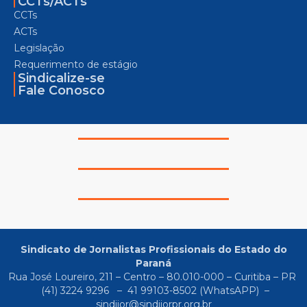
CCTs/ACTs
CCTs
ACTs
Legislação
Requerimento de estágio
Sindicalize-se
Fale Conosco
Sindicato de Jornalistas Profissionais do Estado do
Paraná
Rua José Loureiro, 211 – Centro – 80.010-000 – Curitiba – PR
(41) 3224 9296
–
41 99103-8502
(WhatsAPP) –
sindijor@sindijorpr.org.br