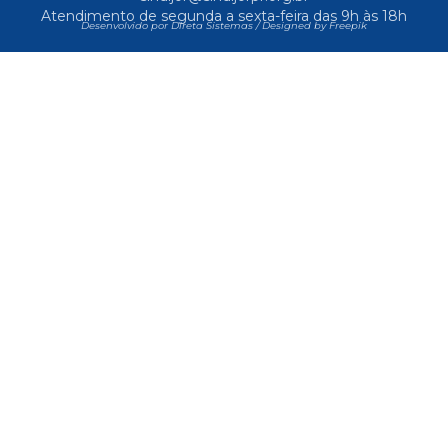
Atendimento de segunda a sexta-feira das 9h às 18h
Desenvolvido por Direta Sistemas /
Designed by Freepik