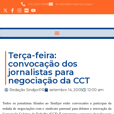
(41) 3224 9296
sindijor@sindijorpr.org.br
Terça-feira:
convocação dos
jornalistas para
negociação da CCT
Redação SindijorPR
setembro 14, 2005
12:00 am
Todos os jornalistas filiados ao Sindijor estão convocados a participar da
rodada de negociações
com o sindicato
patronal para debater a renovação da
Convenção Coletiva de Trabalho (CCT). É importante a presença de todos para