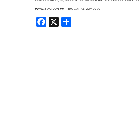
Fonte:
SINDIJOR-PR – tele-fax (41) 224-9296
Facebook
X
Share