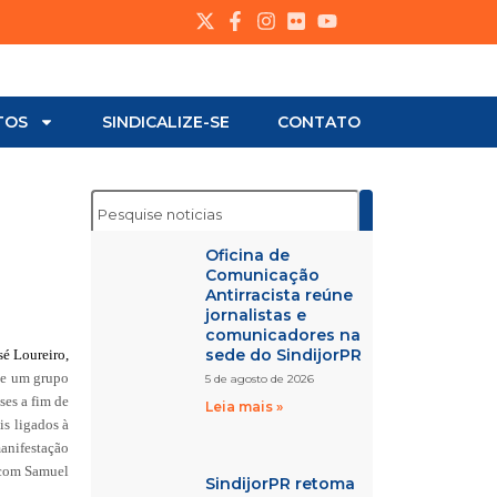
TOS
SINDICALIZE-SE
CONTATO
Oficina de
Comunicação
Antirracista reúne
jornalistas e
comunicadores na
sede do SindijorPR
sé Loureiro,
 de um grupo
5 de agosto de 2026
ses a fim de
Leia mais »
is ligados à
manifestação
s com Samuel
SindijorPR retoma