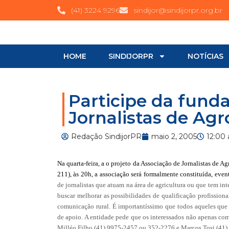
(41) 3224 9296
sindijor@sindijorpr.org.br
HOME
SINDIJORPR
NOTÍCIAS
Participe da fund
Jornalistas de Ag
Redação SindijorPR
maio 2, 2005
12:00
Na quarta-feira, a o projeto da Associação de Jornalistas de 
211), às 20h, a associação será formalmente constituída, even
de jornalistas que atuam na área de agricultura ou que tem in
buscar melhorar as possibilidades de qualificação profissiona
comunicação rural. É importantíssimo que todos aqueles que 
de apoio. A entidade pede que os interessados não apenas co
Milléo Filho (41) 9975-2457 ou 352-2276 e Marcos Tosi (41)