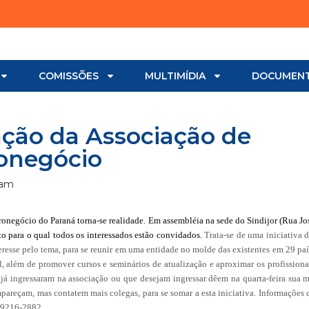
COMISSÕES
MULTIMÍDIA
DOCUMEN
ação da Associação de
ronegócio
 am
Agronegócio do Paraná torna-se realidade. Em assembléia na sede do Sindijor (Rua Jo
to para o qual todos os interessados estão convidados.
Trata-se de uma iniciativa
teresse pelo tema, para se reunir em uma entidade no molde das existentes em 29 paí
l, além de promover cursos e seminários de atualização e aproximar os profissiona
já ingressaram na associação ou que desejam ingressar dêem na quarta-feira sua 
mpareçam, mas contatem mais colegas, para se somar a esta iniciativa. Informaçõe
 9216-2882.