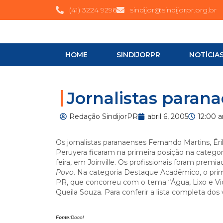
(41) 3224 9296
sindijor@sindijorpr.org.br
HOME
SINDIJORPR
NOTÍCIA
Jornalistas para
Redação SindijorPR
abril 6, 2005
12:00 
Os jornalistas paranaenses Fernando Martins, Ér
Peruyera ficaram na primeira posição na categor
feira,
em Joinville. Os
profissionais foram premia
Povo
. Na categoria Destaque Acadêmico, o prime
PR, que concorreu com o tema “Água, Lixo e Violê
Queila Souza. Para conferir a lista completa dos
Fonte:
Docol