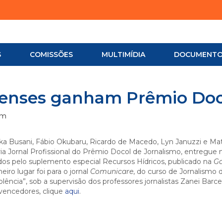
S
COMISSÕES
MULTIMÍDIA
DOCUMENT
naenses ganham Prêmio Doc
am
ika Busani, Fábio Okubaru, Ricardo de Macedo, Lyn Januzzi e Mat
ia Jornal Profissional do Prêmio Docol de Jornalismo, entregue n
dos pelo suplemento especial Recursos Hídricos, publicado na
Ga
iro lugar foi para o jornal
Comunicare
, do curso de Jornalismo
ncia”, sob a supervisão dos professores jornalistas Zanei Barcel
 vencedores, clique
aqui
.