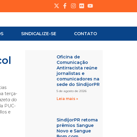
OS
SINDICALIZE-SE
CONTATO
ol
Oficina de
Comunicação
Antirracista reúne
jornalistas e
comunicadores na
sede do SindijorPR
ias
5 de agosto de 2026
a terça-
Leia mais »
zeta do
 da PUC-
los e
SindijorPR retoma
prêmios Sangue
Novo e Sangue
Bom com