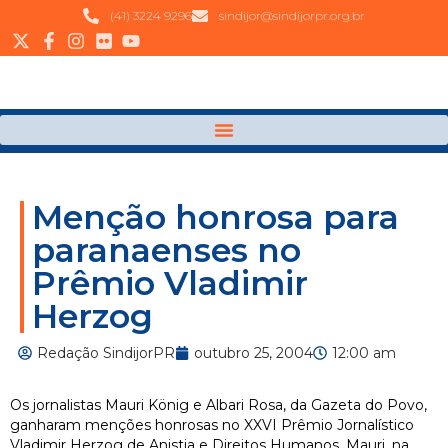
(41) 3224 9296
sindijor@sindijorpr.org.br
Menção honrosa para
paranaenses no
Prêmio Vladimir
Herzog
Redação SindijorPR
outubro 25, 2004
12:00 am
Os jornalistas Mauri König e Albari Rosa, da Gazeta do Povo,
ganharam menções honrosas no XXVI Prêmio Jornalístico
Vladimir Herzog de Anistia e Direitos Humanos. Mauri, na