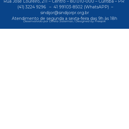
Rua José Loureiro, 211 – Centro – 80.010-000 – Curitiba – PR
(41) 3224 9296
–
41 99103-8502
(WhatsAPP) –
sindijor@sindijorpr.org.br
Atendimento de segunda a sexta-feira das 9h às 18h
Desenvolvido por Direta Sistemas /
Designed by Freepik