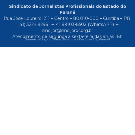
Sindicato de Jornalistas Profissionais do Estado do
Paraná
Rua José Loureiro, 211 – Centro – 80.010-000 – Curitiba – PR
(41) 3224 9296
–
41 99103-8502
(WhatsAPP) –
sindijor@sindijorpr.org.br
Atendimento de segunda a sexta-feira das 9h às 18h
Desenvolvido por Direta Sistemas /
Designed by Freepik