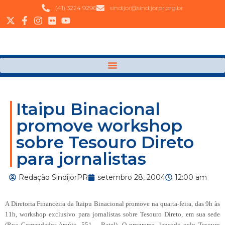
(41) 3224 9296
sindijor@sindijorpr.org.br
Itaipu Binacional
promove workshop
sobre Tesouro Direto
para jornalistas
Redação SindijorPR
setembro 28, 2004
12:00 am
A
Diretoria
Financeira da Itaipu Binacional promove na quarta-feira, das 9h às
11h, workshop exclusivo para jornalistas sobre Tesouro Direto, em sua sede
(Rua Comendador Araújo, 551 – Batel). O programa, lançado pelo Tesouro