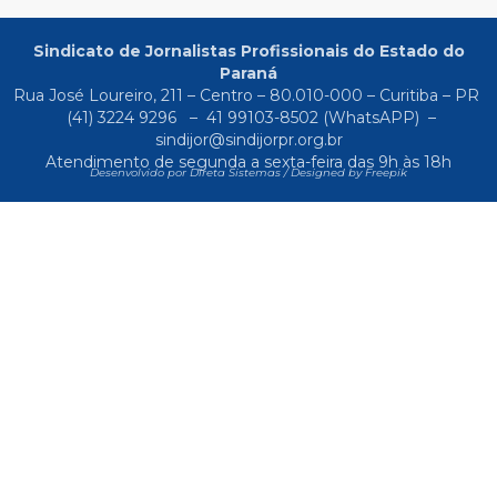
Sindicato de Jornalistas Profissionais do Estado do
Paraná
Rua José Loureiro, 211 – Centro – 80.010-000 – Curitiba – PR
(41) 3224 9296
–
41 99103-8502
(WhatsAPP) –
sindijor@sindijorpr.org.br
Atendimento de segunda a sexta-feira das 9h às 18h
Desenvolvido por Direta Sistemas /
Designed by Freepik