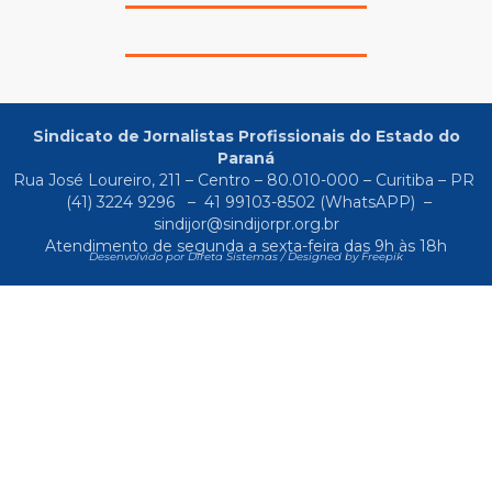
Sindicato de Jornalistas Profissionais do Estado do
Paraná
Rua José Loureiro, 211 – Centro – 80.010-000 – Curitiba – PR
(41) 3224 9296
–
41 99103-8502
(WhatsAPP) –
sindijor@sindijorpr.org.br
Atendimento de segunda a sexta-feira das 9h às 18h
Desenvolvido por Direta Sistemas /
Designed by Freepik