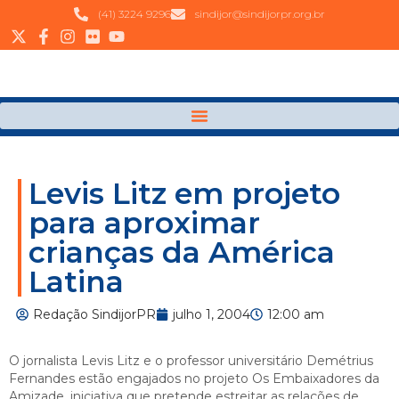
(41) 3224 9296
sindijor@sindijorpr.org.br
Levis Litz em projeto
para aproximar
crianças da América
Latina
Redação SindijorPR
julho 1, 2004
12:00 am
O jornalista Levis Litz e o professor universitário Demétrius
Fernandes estão engajados no projeto Os Embaixadores da
Amizade, iniciativa que pretende estreitar as relações de