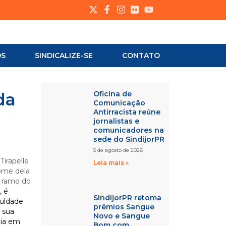
OS
SINDICALIZE-SE
CONTATO
da
Oficina de
Comunicação
Antirracista reúne
jornalistas e
comunicadores na
sede do SindijorPR
5 de agosto de 2026
Tirapelle
Leia mais »
nome dela
o ramo do
, é
SindijorPR retoma
culdade
prêmios Sangue
 sua
Novo e Sangue
cia em
Bom com