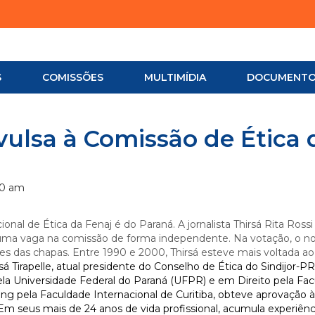
S
COMISSÕES
MULTIMÍDIA
DOCUMENT
vulsa à Comissão de Ética 
00 am
nal de Ética da Fenaj é do Paraná. A jornalista Thirsá Rita Rossi 
o a uma vaga na comissão de forma independente. Na votação, o 
s das chapas. Entre 1990 e 2000, Thirsá esteve mais voltada a
á Tirapelle, atual presidente do Conselho de Ética do Sindijor-PR
la Universidade Federal do Paraná (UFPR) e em Direito pela Fa
ng pela Faculdade Internacional de Curitiba, obteve aprovação à
Em seus mais de 24 anos de vida profissional, acumula experiên