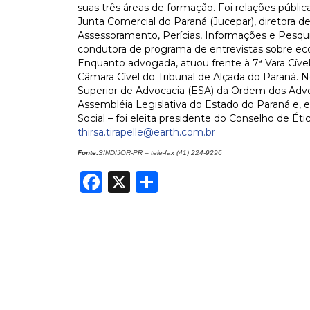
suas três áreas de formação. Foi relações públ
Junta Comercial do Paraná (Jucepar), diretora 
Assessoramento, Perícias, Informações e Pesqui
condutora de programa de entrevistas sobre econo
Enquanto advogada, atuou frente à 7ª Vara Cível,
Câmara Cível do Tribunal de Alçada do Paraná. N
Superior de Advocacia (ESA) da Ordem dos Advog
Assembléia Legislativa do Estado do Paraná e
Social – foi eleita presidente do Conselho de Étic
thirsa.tirapelle@earth.com.br
Fonte:
SINDIJOR-PR – tele-fax (41) 224-9296
Facebook
X
Share