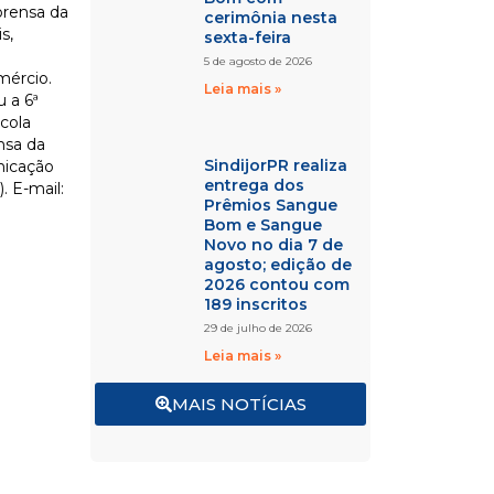
prensa da
cerimônia nesta
s,
sexta-feira
5 de agosto de 2026
mércio.
Leia mais »
u a 6ª
cola
nsa da
SindijorPR realiza
nicação
entrega dos
. E-mail:
Prêmios Sangue
Bom e Sangue
Novo no dia 7 de
agosto; edição de
2026 contou com
189 inscritos
29 de julho de 2026
Leia mais »
MAIS NOTÍCIAS