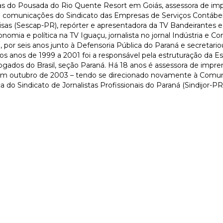
icas do Pousada do Rio Quente Resort em Goiás, assessora de im
de comunicações do Sindicato das Empresas de Serviços Contábei
sas (Sescap-PR), repórter e apresentadora da TV Bandeirantes e
mia e política na TV Iguaçu, jornalista no jornal Indústria e Co
 por seis anos junto à Defensoria Pública do Paraná e secretario
os anos de 1999 a 2001 foi a responsável pela estruturação da Es
ados do Brasil, seção Paraná. Há 18 anos é assessora de impre
, em outubro de 2003 – tendo se direcionado novamente à Comu
a do Sindicato de Jornalistas Profissionais do Paraná (Sindijor-PR)