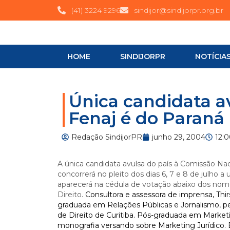
(41) 3224 9296
sindijor@sindijorpr.org.br
HOME
SINDIJORPR
NOTÍCIA
Única candidata a
Fenaj é do Paraná
Redação SindijorPR
junho 29, 2004
12:
A única candidata avulsa do país à Comissão Nacio
concorrerá no pleito dos dias 6, 7 e 8 de julh
aparecerá na cédula de votação abaixo dos nome
Direito.
Consultora e assessora de imprensa, Thirs
graduada em Relações Públicas e Jornalismo, pe
de Direito de Curitiba. Pós-graduada em Marketi
monografia versando sobre Marketing Jurídico. 