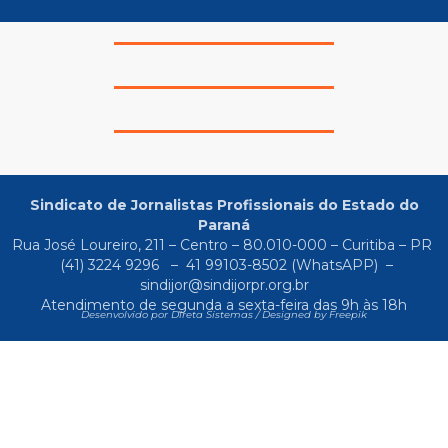
Sindicato de Jornalistas Profissionais do Estado do
Paraná
Rua José Loureiro, 211 – Centro – 80.010-000 – Curitiba – PR
(41) 3224 9296
–
41 99103-8502
(WhatsAPP) –
sindijor@sindijorpr.org.br
Atendimento de segunda a sexta-feira das 9h às 18h
Desenvolvido por Direta Sistemas /
Designed by Freepik