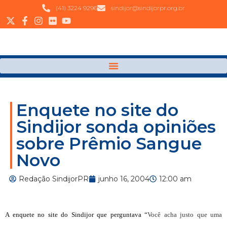
(41) 3224 9296
sindijor@sindijorpr.org.br
Enquete no site do
Sindijor sonda opiniões
sobre Prêmio Sangue
Novo
Redação SindijorPR
junho 16, 2004
12:00 am
A enquete no site do Sindijor que perguntava “
Você acha justo que uma