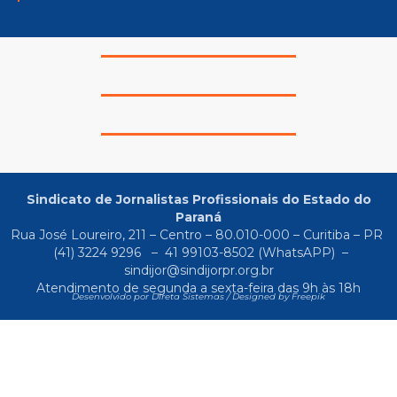
Sindicato de Jornalistas Profissionais do Estado do
Paraná
Rua José Loureiro, 211 – Centro – 80.010-000 – Curitiba – PR
(41) 3224 9296
–
41 99103-8502
(WhatsAPP) –
sindijor@sindijorpr.org.br
Atendimento de segunda a sexta-feira das 9h às 18h
Desenvolvido por Direta Sistemas /
Designed by Freepik