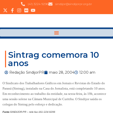
(41) 3224 9296
sindijor@sindijorpr.org.br
Sintrag comemora 10
anos
Redação SindijorPR
maio 28, 2004
12:00 am
O Sindicato dos Trabalhadores Gráficos em Jornais e Revistas do Estado do
Paraná (Sintrag), instalado na Casa do Jornalista, está completando 10 anos.
Em reconhecimento ao trabalho da entidade, na sexta-feira, às 19h, acontece
uma sessão solene na Câmara Municipal de Curitiba. O Sindijor saúda os
colegas do Sintrag pelo esforço e dedicação.
Fonte:
SINDIJOR-PR – tele-fax (41) 224-9296