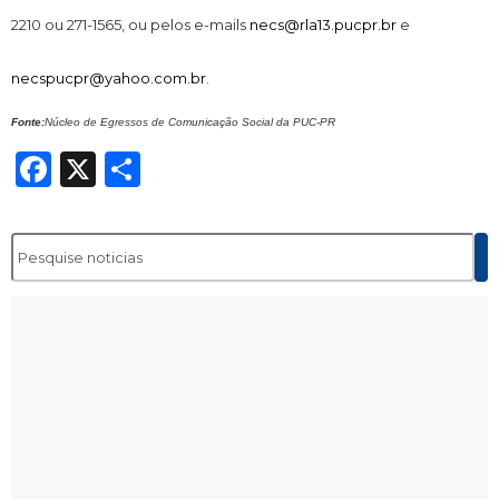
2210 ou 271-1565, ou pelos e-mails
necs@rla13.pucpr.br
e
necspucpr@yahoo.com.br
.
Fonte:
Núcleo de Egressos de Comunicação Social da PUC-PR
Facebook
X
Share