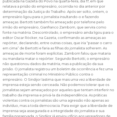
publicada na Gazeta do Povo na quarta-feira, dia 17, em que
relatava a prisão do empresário, ocorrida no dia anterior por
determinação da Justiça do Trabalho. Após ser solto, ontem, o
empresário ligou para o jornalista insultando-o e fazendo
ameaças. Bertotti também foi ameaçado por telefone pelo
irmão do empresário, Gianfranco Zambom, que servira como
fonte na matéria. Descontrolado, o empresário ainda ligou para o
editor Oscar Röcker, na Gazeta, confirmando as ameaças ao
repórter, declarando, entre outras coisas, que iria “passar o carro
em cima” de Bertotti e faria as filhas do jornalista sofrerem. As
ameaças de morte foram explícitas. Zambom falou que mataria
ou mandaria matar o repórter. Segundo Bertotti, o empresário
não questionou dados da matéria, mas a publicação da sua
prisão. O jornalista registrou um boletim de ocorrência e fez uma
representação criminal no Ministério Público contra o
empresário. O Sindijor lastima que mais uma vez a liberdade de
imprensa esteja sendo cerceada. Não podemos tolerar que os
jornalistas sejam ameaçados por aqueles que tentam interferir no
trabalho da imprensa e privá-la da independência. As práticas
violentas contra os jornalistas são uma agressão não apenas ao
indivíduo, mas a toda democracia. Para exigir que a liberdade de
imprensa seja assegurada e a integridade do jornalista e sua
família preservada, o Sindijor já enviou ofício aos vereadores de