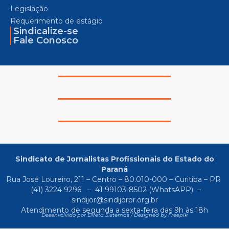
Legislação
Requerimento de estágio
Sindicalize-se
Fale Conosco
Sindicato de Jornalistas Profissionais do Estado do
Paraná
Rua José Loureiro, 211 – Centro – 80.010-000 – Curitiba – PR
(41) 3224 9296
–
41 99103-8502
(WhatsAPP) –
sindijor@sindijorpr.org.br
Atendimento de segunda a sexta-feira das 9h às 18h
Desenvolvido por Direta Sistemas /
Designed by Freepik