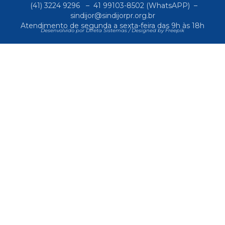
(41) 3224 9296
–
41 99103-8502
(WhatsAPP) –
sindijor@sindijorpr.org.br
Atendimento de segunda a sexta-feira das 9h às 18h
Desenvolvido por Direta Sistemas /
Designed by Freepik