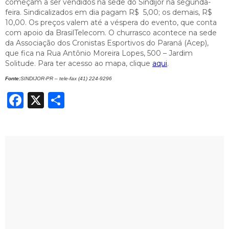
começam a ser vendidos na sede do Sindijor na segunda-
feira. Sindicalizados em dia pagam R$ 5,00; os demais, R$
10,00. Os preços valem até a véspera do evento, que conta
com apoio da BrasilTelecom. O churrasco acontece na sede
da Associação dos Cronistas Esportivos do Paraná (Acep),
que fica na Rua Antônio Moreira Lopes, 500 – Jardim
Solitude. Para ter acesso ao mapa, clique
aqui
.
Fonte:
SINDIJOR-PR – tele-fax (41) 224-9296
Facebook
X
Share