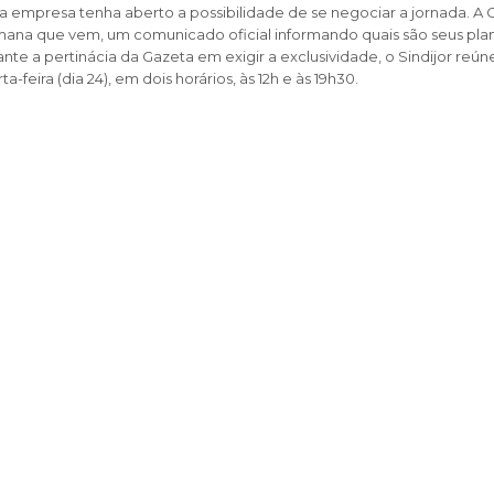
 empresa tenha aberto a possibilidade de se negociar a jornada. A 
semana que vem, um comunicado oficial informando quais são seus pla
ante a pertinácia da Gazeta em exigir a exclusividade, o Sindijor reú
-feira (dia 24), em dois horários, às 12h e às 19h30.