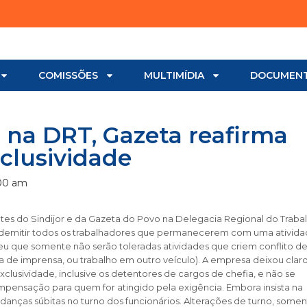
COMISSÕES
MULTIMÍDIA
DOCUMEN
na DRT, Gazeta reafirma
clusividade
00 am
es do Sindijor e da Gazeta do Povo na Delegacia Regional do Trabal
e demitir todos os trabalhadores que permanecerem com uma ativid
eceu que somente não serão toleradas atividades que criem conflito d
ia de imprensa, ou trabalho em outro veículo). A empresa deixou clar
clusividade, inclusive os detentores de cargos de chefia, e não se
ensação para quem for atingido pela exigência. Embora insista na
anças súbitas no turno dos funcionários. Alterações de turno, somen