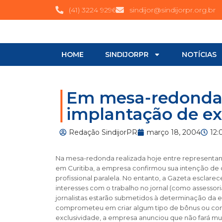
(41) 3224 9296
sindijor@sindijorpr.org.br
HOME
SINDIJORPR
NOTÍCIAS
Em mesa-redonda 
implantação de ex
Redação SindijorPR
março 18, 2004
12:
Na mesa-redonda realizada hoje entre representant
em Curitiba, a empresa confirmou sua intenção d
profissional paralela. No entanto, a Gazeta esclar
interesses com o trabalho no jornal (como assessor
jornalistas estarão submetidos à determinação da ex
comprometeu em criar algum tipo de bônus ou comp
exclusividade, a empresa anunciou que não fará mud