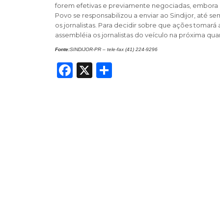
forem efetivas e previamente negociadas, embora a
Povo se responsabilizou a enviar ao Sindijor, até 
os jornalistas. Para decidir sobre que ações tomará 
assembléia os jornalistas do veículo na próxima quarta
Fonte:
SINDIJOR-PR – tele-fax (41) 224-9296
Facebook
X
Share