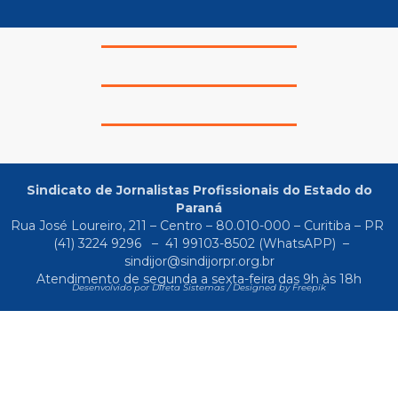
Sindicato de Jornalistas Profissionais do Estado do
Paraná
Rua José Loureiro, 211 – Centro – 80.010-000 – Curitiba – PR
(41) 3224 9296
–
41 99103-8502
(WhatsAPP) –
sindijor@sindijorpr.org.br
Atendimento de segunda a sexta-feira das 9h às 18h
Desenvolvido por Direta Sistemas /
Designed by Freepik