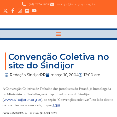
(41) 3224 9296
sindijor@sindijorpr.org.br
Convenção Coletiva no
site do Sindijor
Redação SindijorPR
março 16, 2004
12:00 am
A Convenção Coletiva de Trabalho dos jornalistas do Paraná, já homologada
no Ministério do Trabalho, está disponível no site do Sindijor
www.sindijorpr.org.br
(
), na seção “Convenções coletivas”, no lado direito
aqui
da tela. Para ter acesso a ela, clique
.
Fonte:
SINDIJOR-PR – tele-fax (41) 224-9296