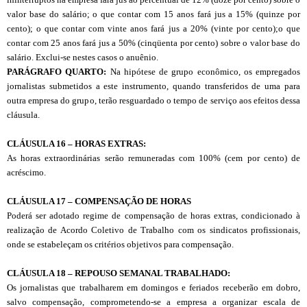
valor base do salário; o que contar com 15 anos fará jus a 15% (quinze por
cento); o que contar com vinte anos fará jus a 20% (vinte por cento);o que
contar com 25 anos fará jus a 50% (cinqüenta por cento) sobre o valor base do
salário. Exclui-se nestes casos o anuênio.
PARÁGRAFO QUARTO:
Na hipótese de grupo econômico, os empregados
jornalistas submetidos a este instrumento, quando transferidos de uma para
outra empresa do grupo, terão resguardado o tempo de serviço aos efeitos dessa
cláusula.
CL
Á
USULA 16 – HORAS EXTRAS:
As horas extraordinárias serão remuneradas com 100% (cem por cento) de
acréscimo.
CL
Á
USULA 17 – COMPENSAÇÃO DE HORAS
Poderá ser adotado regime de compensação de horas extras, condicionado à
realização de Acordo Coletivo de Trabalho com os sindicatos profissionais,
onde se estabeleçam os critérios objetivos para compensação.
CLÁUSULA 18 – REPOUSO SEMANAL TRABALHADO:
Os jornalistas que trabalharem em domingos e feriados receberão em dobro,
salvo compensação, comprometendo-se a empresa a organizar escala de