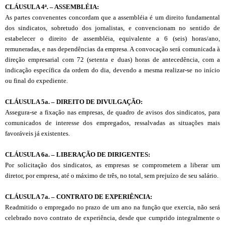
CL
Á
USULA 4ª. – ASSEMBLÉIA:
As partes convenentes concordam que a assembléia é um direito fundamental
dos sindicatos, sobretudo dos jornalistas, e convencionam no sentido de
estabelecer o direito de assembléia, equivalente a 6 (seis) horas/ano,
remuneradas, e nas dependências da empresa. A convocação será comunicada à
direção empresarial com 72 (setenta e duas) horas de antecedência, com a
indicação específica da ordem do dia, devendo a mesma realizar-se no início
ou final do expediente.
CL
Á
USULA 5
a
. – DIREITO DE DIVULGAÇÃO:
Assegura-se a fixação nas empresas, de quadro de avisos dos sindicatos, para
comunicados de interesse dos empregados, ressalvadas as situações mais
favoráveis já existentes.
CL
Á
USULA 6
a
. – LIBERAÇÃO DE DIRIGENTES:
Por solicitação dos sindicatos, as empresas se comprometem a liberar um
diretor, por empresa, até o máximo de três, no total, sem prejuízo de seu salário.
CL
Á
USULA 7
a
. – CONTRATO DE EXPERIÊNCIA:
Readmitido o empregado no prazo de um ano na função que exercia, não será
celebrado novo contrato de experiência, desde que cumprido integralmente o