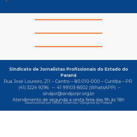
Sindicato de Jornalistas Profissionais do Estado do
Paraná
Rua José Loureiro, 211 – Centro – 80.010-000 – Curitiba – PR
(41) 3224 9296
–
41 99103-8502
(WhatsAPP) –
sindijor@sindijorpr.org.br
Atendimento de segunda a sexta-feira das 9h às 18h
Desenvolvido por Direta Sistemas /
Designed by Freepik