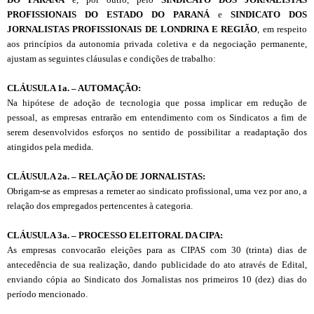
PROFISSIONAIS DO ESTADO DO PARANÁ
e
SINDICATO DOS
JORNALISTAS PROFISSIONAIS DE LONDRINA E REGIÃO
, em respeito
aos princípios da autonomia privada coletiva e da negociação permanente,
ajustam as seguintes cláusulas e condições de trabalho:
CL
ÁU
SULA 1
a
. – AUTOMAÇÃO:
Na hipótese de adoção de tecnologia que possa implicar em redução de
pessoal, as empresas entrarão em entendimento com os Sindicatos a fim de
serem desenvolvidos esforços no sentido de possibilitar a readaptação dos
atingidos pela medida.
CLÁUSULA 2
a
. – RELAÇÃO DE JORNALISTAS:
Obrigam-se as empresas a remeter ao sindicato profissional, uma vez por ano, a
relação dos empregados pertencentes à categoria.
CL
Á
USULA 3
a
. – PROCESSO ELEITORAL DA CIPA:
As empresas convocarão eleições para as CIPAS com 30 (trinta) dias de
antecedência de sua realização, dando publicidade do ato através de Edital,
enviando cópia ao Sindicato dos Jornalistas nos primeiros 10 (dez) dias do
período mencionado.