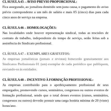
CL
Á
USULA 45 – AVISO PRÉVIO PROPORCIONAL:
Fica assegurado, ao jornalista demitido sem justa causa, o pagamento do aviso
prévio correspondente a um mês de salário e mais 05 (cinco) dias para cada
cinco anos de serviço na empresa.
CL
Á
USULA 46 – HOMOLOGAÇÕES:
Nas localidades onde houver representação sindical, todas as rescisões de
contrato de trabalho, independente do tempo de serviço, serão feitas sob a
assistência do Sindicato profissional.
CLÁUSULA 47 – EXEMPLARES GRATUITOS:
As empresas jornalísticas (jornais e revistas) fornecerão gratuitamente aos
Sindicatos Profissionais 01 (um) exemplar de cada periódico que publiquem,
enviando-os às entidades.
CLÁUSULA 48 – INCENTIVO À FORMAÇÃO PROFISSIONAL:
As empresas contribuirão para o aperfeiçoamento profissional de seus
empregados, promovendo cursos, seminários, congressos ou outros eventos de
formação profissional, sendo que o total desses eventos (cursos, seminários,
congressos ou outros) deverão possuir uma carga horária mínima de 20 (vinte)
horas/ano.