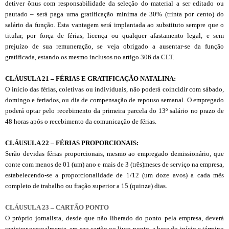
detiver ônus com responsabilidade da seleção do material a ser editado ou
pautado – será paga uma gratificação mínima de 30% (trinta por cento) do
salário da função. Esta vantagem será implantada ao substituto sempre que o
titular, por força de férias, licença ou qualquer afastamento legal, e sem
prejuízo de sua remuneração, se veja obrigado a ausentar-se da função
gratificada, estando os mesmo inclusos no artigo 306 da CLT.
CLÁUSULA 21 – FÉRIAS E GRATIFICAÇÃO NATALINA:
O início das férias, coletivas ou individuais, não poderá coincidir com sábado,
domingo e feriados, ou dia de compensação de repouso semanal. O empregado
poderá optar pelo recebimento da primeira parcela do 13º salário no prazo de
48 horas após o recebimento da comunicação de férias.
CL
Á
USULA 22 – FÉRIAS PROPORCIONAIS:
Serão devidas férias proporcionais, mesmo ao empregado demissionário, que
conte com menos de 01 (um) ano e mais de 3 (três)meses de serviço na empresa,
estabelecendo-se a proporcionalidade de 1/12 (um doze avos) a cada mês
completo de trabalho ou fração superior a 15 (quinze) dias.
CLÁUSULA 23 – CARTÃO PONTO
O próprio jornalista, desde que não liberado do ponto pela empresa, deverá
registrar pessoalmente, em seu cartão ou livro ponto, a hora do início e término