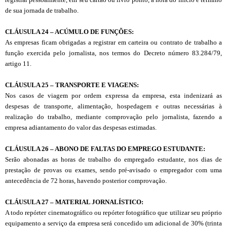
de sua jornada de trabalho.
CL
Á
USULA 24
– ACÚMULO DE FUNÇÕES:
As empresas ficam obrigadas a registrar em carteira ou contrato de trabalho a
função exercida pelo jornalista, nos termos do Decreto número 83.284/79,
artigo 11.
CL
Á
USULA 25 – TRANSPORTE E VIAGENS:
Nos casos de viagem por ordem expressa da empresa, esta indenizará as
despesas de transporte, alimentação, hospedagem e outras necessárias à
realização do trabalho, mediante comprovação pelo jornalista, fazendo a
empresa adiantamento do valor das despesas estimadas.
CL
Á
USULA 26 – ABONO DE FALTAS DO EMPREGO ESTUDANTE:
Serão abonadas as horas de trabalho do empregado estudante, nos dias de
prestação de provas ou exames, sendo pré-avisado o empregador com uma
antecedência de 72 horas, havendo posterior comprovação.
CL
Á
USULA 27 – MATERIAL JORNALÍSTICO:
A todo repórter cinematográfico ou repórter fotográfico que utilizar seu próprio
equipamento a serviço da empresa será concedido um adicional de 30% (trinta