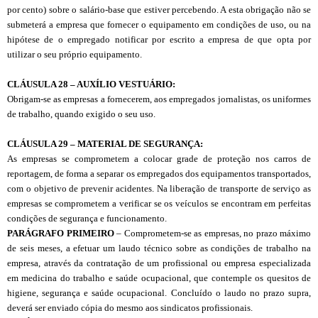
por cento) sobre o salário-base que estiver percebendo. A esta obrigação não se
submeterá a empresa que fornecer o equipamento em condições de uso, ou na
hipótese de o empregado notificar por escrito a empresa de que opta por
utilizar o seu próprio equipamento.
CL
Á
USULA 28 – AUX
Í
LIO VESTU
Á
RIO:
Obrigam-se as empresas a fornecerem, aos empregados jornalistas, os uniformes
de trabalho, quando exigido o seu uso.
CL
Á
USULA 29 – MATERIAL DE SEGURANÇA:
As empresas se comprometem a colocar grade de proteção nos carros de
reportagem, de forma a separar os empregados dos equipamentos transportados,
com o objetivo de prevenir acidentes. Na liberação de transporte de serviço as
empresas se comprometem a verificar se os veículos se encontram em perfeitas
condições de segurança e funcionamento.
PARÁGRAFO PRIMEIRO
– Comprometem-se as empresas, no prazo máximo
de seis meses, a efetuar um laudo técnico sobre as condições de trabalho na
empresa, através da contratação de um profissional ou empresa especializada
em medicina do trabalho e saúde ocupacional, que contemple os quesitos de
higiene, segurança e saúde ocupacional. Concluído o laudo no prazo supra,
deverá ser enviado cópia do mesmo aos sindicatos profissionais.