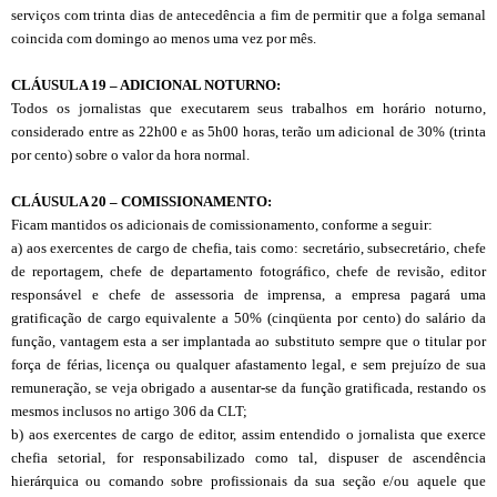
serviços com trinta dias de antecedência a fim de permitir que a folga semanal
coincida com domingo ao menos uma vez por mês.
CLÁUSULA 19 – ADICIONAL NOTURNO:
Todos os jornalistas que executarem seus trabalhos em horário noturno,
considerado entre as 22h00 e as 5h00 horas, terão um adicional de 30% (trinta
por cento) sobre o valor da hora normal.
CLÁUSULA 20
–
COMISSIONAMENTO
:
Ficam mantidos os adicionais de comissionamento, conforme a seguir:
a) aos exercentes de cargo de chefia, tais como: secretário, subsecretário, chefe
de reportagem, chefe de departamento fotográfico, chefe de revisão, editor
responsável e chefe de assessoria de imprensa, a empresa pagará uma
gratificação de cargo equivalente a 50% (cinqüenta por cento) do salário da
função, vantagem esta a ser implantada ao substituto sempre que o titular por
força de férias, licença ou qualquer afastamento legal, e sem prejuízo de sua
remuneração, se veja obrigado a ausentar-se da função gratificada, restando os
mesmos inclusos no artigo 306 da CLT;
b) aos exercentes de cargo de editor, assim entendido o jornalista que exerce
chefia setorial, for responsabilizado como tal, dispuser de ascendência
hierárquica ou comando sobre profissionais da sua seção e/ou aquele que