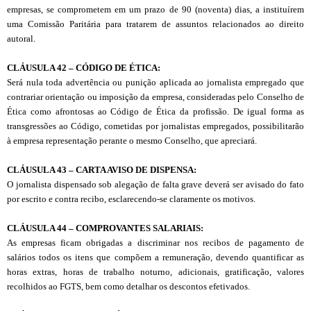
empresas, se comprometem em um prazo de 90 (noventa) dias, a instituírem
uma Comissão Paritária para tratarem de assuntos relacionados ao direito
autoral.
CL
Á
USULA 42 – CÓDIGO DE ÉTICA:
Será nula toda advertência ou punição aplicada ao jornalista empregado que
contrariar orientação ou imposição da empresa, consideradas pelo Conselho de
Ética como afrontosas ao Código de Ética da profissão. De igual forma as
transgressões ao Código, cometidas por jornalistas empregados, possibilitarão
à empresa representação perante o mesmo Conselho, que apreciará.
CL
Á
USULA 43 – CARTA AVISO DE DISPENSA:
O jornalista dispensado sob alegação de falta grave deverá ser avisado do fato
por escrito e contra recibo, esclarecendo-se claramente os motivos.
CL
Á
USULA 44 – COMPROVANTES SALARIAIS:
As empresas ficam obrigadas a discriminar nos recibos de pagamento de
salários todos os itens que compõem a remuneração, devendo quantificar as
horas extras, horas de trabalho noturno, adicionais, gratificação, valores
recolhidos ao FGTS, bem como detalhar os descontos efetivados.