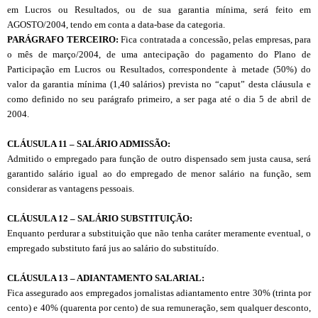
em Lucros ou Resultados, ou de sua garantia mínima, será feito em
AGOSTO/2004, tendo em conta a data-base da categoria.
PARÁGRAFO TERCEIRO:
Fica contratada a concessão, pelas empresas, para
o mês de março/2004, de uma antecipação do pagamento do Plano de
Participação em Lucros ou Resultados, correspondente à metade (50%) do
valor da garantia mínima (1,40 salários) prevista no “caput” desta cláusula e
como definido no seu parágrafo primeiro, a ser paga até o dia 5 de abril de
2004.
CLÁUSULA 11 – SALÁRIO
ADMISS
Ã
O:
Admitido o empregado para função de outro dispensado sem justa causa, será
garantido salário igual ao do empregado de menor salário na função, sem
considerar as vantagens pessoais.
CL
Á
USULA 12 – SAL
Á
RIO SUBSTITUIÇ
Ã
O:
Enquanto perdurar a substituição que não tenha caráter meramente eventual, o
empregado substituto fará jus ao salário do substituído.
CL
Á
USULA 13 – ADIANTAMENTO SALARIAL:
Fica assegurado aos empregados jornalistas adiantamento entre 30% (trinta por
cento) e 40% (quarenta por cento) de sua remuneração, sem qualquer desconto,