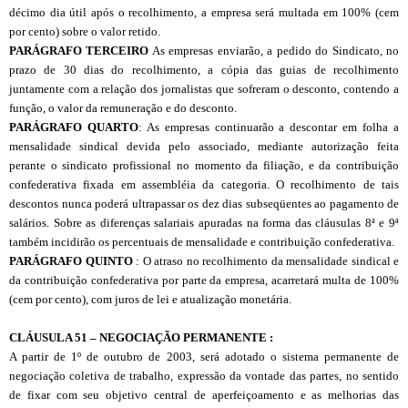
décimo dia útil após o recolhimento, a empresa será multada em 100% (cem
por cento) sobre o valor retido.
PARÁGRAFO TERCEIRO
As empresas enviarão, a pedido do Sindicato, no
prazo de 30 dias do recolhimento, a cópia das guias de recolhimento
juntamente com a relação dos jornalistas que sofreram o desconto, contendo a
função, o valor da remuneração e do desconto.
PARÁGRAFO QUARTO
:
As empresas continuarão a descontar em folha a
mensalidade sindical devida pelo associado, mediante autorização feita
perante o sindicato profissional no momento da filiação, e da contribuição
confederativa fixada em assembléia da categoria. O recolhimento de tais
descontos nunca poderá ultrapassar os dez dias subseqüentes ao pagamento de
salários. Sobre as diferenças salariais apuradas na forma das cláusulas 8ª e 9ª
também incidirão os percentuais de mensalidade e contribuição confederativa.
PARÁGRAFO QUINTO
: O atraso no recolhimento da mensalidade sindical e
da contribuição confederativa por parte da empresa, acarretará multa de 100%
(cem por cento), com juros de lei e atualização monetária.
CL
Á
USULA 51 – NEGOCIAÇÃO PERMANENTE :
A partir de 1º de outubro de 2003, será adotado o sistema permanente de
negociação coletiva de trabalho, expressão da vontade das partes, no sentido
de fixar com seu objetivo central de aperfeiçoamento e as melhorias das