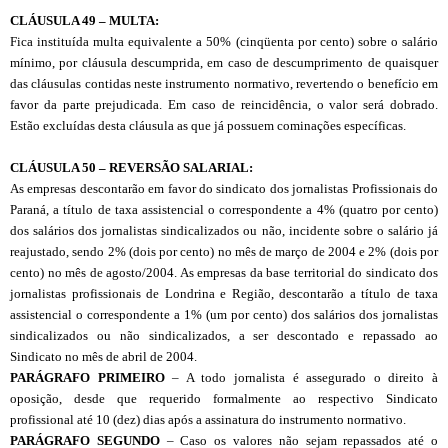
CL
Á
USULA 49 – MULTA:
Fica instituída multa equivalente a 50% (cinqüenta por cento) sobre o salário
mínimo, por cláusula descumprida, em caso de descumprimento de quaisquer
das cláusulas contidas neste instrumento normativo, revertendo o benefício em
favor da parte prejudicada. Em caso de reincidência, o valor será dobrado.
Estão excluídas desta cláusula as que já possuem cominações específicas.
CL
Á
USULA 50 – REVERS
Ã
O SALARIAL:
As empresas descontarão em favor do sindicato dos jornalistas Profissionais do
Paraná, a título de taxa assistencial o correspondente a 4% (quatro por cento)
dos salários dos jornalistas sindicalizados ou não, incidente sobre o salário já
reajustado, sendo 2% (dois por cento) no mês de março de 2004 e 2% (dois por
cento) no mês de agosto/2004. As empresas da base territorial do sindicato dos
jornalistas profissionais de Londrina e Região, descontarão a título de taxa
assistencial o correspondente a 1% (um por cento) dos salários dos jornalistas
sindicalizados ou não sindicalizados, a ser descontado e repassado ao
Sindicato no mês de abril de 2004.
PARÁGRAFO PRIMEIRO
– A todo jornalista é assegurado o direito à
oposição, desde que requerido formalmente ao respectivo Sindicato
profissional até 10 (dez) dias após a assinatura do instrumento normativo.
PARÁGRAFO SEGUNDO
– Caso os valores não sejam repassados até o