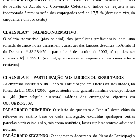
de revisão de Acordo ou Convenção Coletiva, o índice de reajuste a ser
incorporado à remuneração dos empregados será de 17,51% (dezessete vírgula
cinqüenta e um por cento).
CLÁUSULA 9ª – SALÁRIO NORMATIVO:
O salário normativo (piso salarial) dos jornalistas profissionais, para uma
jornada de cinco horas diárias, em quaisquer das funções descritas no Artigo II
do Decreto n.º 83.284/79, a partir de 1º de outubro de 2003, não poderá ser
inferior a R$ 1.455,13 (um mil, quatrocentos e cinqüenta e cinco reais e treze
centavos).
CLÁUSULA 10 – PARTICIPAÇÃO NOS LUCROS OU RESULTADOS
As empresas instituirão um Plano de Participação em Lucros ou Resultados, na
forma da Lei 10101/2000, que contenha uma garantia mínima correspondente
a 1,40 (hum vírgula quarenta) salários dos empregados vigentes em
OUTUBRO/2003.
PARÁGRAFO PRIMEIRO:
O salário de que trata o “caput” desta cláusula
refere-se ao salário base de cada empregado, excluídas quaisquer outras
parcelas, variáveis ou não, tais como anuênios, horas suplementares e adicional
noturno.
PARÁGRAFO SEGUNDO:
O pagamento decorrente do Plano de Participação