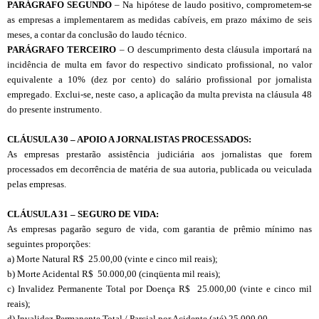
PARÁGRAFO SEGUNDO
– Na hipótese de laudo positivo, comprometem-se
as empresas a implementarem as medidas cabíveis, em prazo máximo de seis
meses, a contar da conclusão do laudo técnico.
PARÁGRAFO TERCEIRO
– O descumprimento desta cláusula importará na
incidência de multa em favor do respectivo sindicato profissional, no valor
equivalente a 10% (dez por cento) do salário profissional por jornalista
empregado. Exclui-se, neste caso, a aplicação da multa prevista na cláusula 48
do presente instrumento.
CLÁUSULA 30 – APOIO A JORNALISTAS PROCESSADOS:
As empresas prestarão assistência judiciária aos jornalistas que forem
processados em decorrência de matéria de sua autoria, publicada ou veiculada
pelas empresas.
CL
Á
USULA 31 – SEGURO DE VIDA:
As empresas pagarão seguro de vida, com garantia de prêmio mínimo nas
seguintes proporções:
a) Morte Natural R$ 25.00,00 (vinte e cinco mil reais);
b) Morte Acidental R$ 50.000,00 (cinqüenta mil reais);
c) Invalidez Permanente Total por Doença R$ 25.000,00 (vinte e cinco mil
reais);
d) Invalidez Permanente Total / Parcial por Acidente (até) 25.000,00.