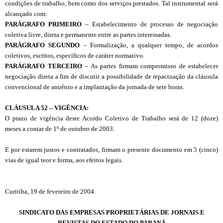
condições de trabalho, bem como dos serviços prestados. Tal instrumental será
alcançado com:
PARÁGRAFO PRIMEIRO
– Estabelecimento de processo de negociação
coletiva livre, direta e permanente entre as partes interessadas.
PARÁGRAFO SEGUNDO
– Formalização, a qualquer tempo, de acordos
coletivos, escritos, específicos de caráter normativo.
PARÁGRAFO TERCEIRO
– As partes firmam compromisso de estabelecer
negociação direta a fim de discutir a possibilidade de repactuação da cláusula
convencional de anuênio e a implantação da jornada de sete horas.
CL
Á
USULA 52 – VIGÊNCIA:
O prazo de vigência deste Acordo Coletivo de Trabalho será de 12 (doze)
meses a contar de 1º de outubro de 2003.
E por estarem justos e contratados, firmam o presente documento em 5 (cinco)
vias de igual teor e forma, aos efeitos legais.
Curitiba, 19 de fevereiro de 2004.
SINDICATO DAS EMPRESAS PROPRIETÁRIAS DE JORNAIS E
REVISTAS DO ESTADO DO PARANÁ