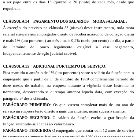
a ser pago entre os dias 15 (quinze) e 20 (vinte) de cada mês, desde que
requeiram.
CL
Á
USULA 14 – PAGAMENTO DOS SALÁRIOS – MORA SALARIAL:
À exceção do previsto na cláusula 8ª (oitava) deste instrumento, toda mora
salarial ensejará aos empregados direito de receber acréscimo de correção diária
e mais 1% (um por cento) ao mês e mais 0,5% (meio por cento) ao dia, a partir
do término do prazo legalmente exigível a esse pagamento,
independentemente de ação judicial cabível.
CLÁUSULA 15 – ADICIONAL POR TEMPO DE SERVIÇO:
Fica mantido o anuênio de 1% (um por cento) sobre o salário da função para o
empregado que a partir de 1
º
de outubro de 1979 complementar período de
doze meses de trabalho na empresa durante a vigência deste instrumento
normativo, desprezando-se o tempo anterior àquela data, com exceção do
parágrafo 3º desta cláusula.
PARÁGRAFO PRIMEIRO
: Os que vierem completar mais de um ano de
serviço na empresa terão direito a mais um anuênio, assim sucessivamente.
PARÁGRAFO SEGUNDO:
O salário da função exclui a gratificação da
função, referindo-se apenas ao valor básico.
PARÁGRAFO TERCEIRO:
O empregado que contar com 12 anos de serviço
ininterruptos na empresa fará jus ao percentual de 12% (doze por cento) sobre o