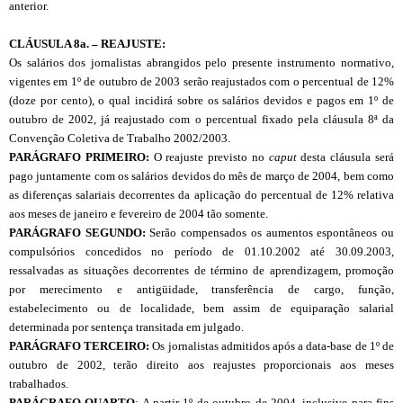
anterior.
CL
Á
USULA 8
a
. – REAJUSTE:
Os salários dos jornalistas abrangidos pelo presente instrumento normativo,
vigentes em 1º de outubro de 2003 serão reajustados com o percentual de 12%
(doze por cento), o qual incidirá sobre os salários devidos e pagos em 1º de
outubro de 2002, já reajustado com o percentual fixado pela cláusula 8ª da
Convenção Coletiva de Trabalho 2002/2003.
PARÁGRAFO PRIMEIRO:
O reajuste previsto no
caput
desta cláusula será
pago juntamente com os salários devidos do mês de março de 2004, bem como
as diferenças salariais decorrentes da aplicação do percentual de 12% relativa
aos meses de janeiro e fevereiro de 2004 tão somente.
PARÁGRAFO SEGUNDO:
Serão compensados os aumentos espontâneos ou
compulsórios concedidos no período de 01.10.2002 até 30.09.2003,
ressalvadas as situações decorrentes de término de aprendizagem, promoção
por merecimento e antigüidade, transferência de cargo, função,
estabelecimento ou de localidade, bem assim de equiparação salarial
determinada por sentença transitada em julgado.
P
ARÁGRAFO TERCEIRO:
Os jornalistas admitidos após a data-base de 1º de
outubro de 2002, terão direito aos reajustes proporcionais aos meses
trabalhados.
PARÁGRAFO QUARTO
: A partir 1º de outubro de 2004, inclusive para fins