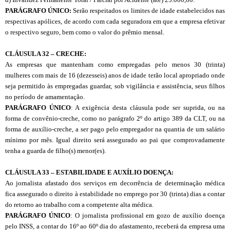
PARÁGRAFO ÚNICO:
Serão respeitados os limites de idade estabelecidos nas
respectivas apólices, de acordo com cada seguradora em que a empresa efetivar
o respectivo seguro, bem como o valor do prêmio mensal.
CL
Á
USULA 32 – CRECHE:
As empresas que mantenham como empregadas pelo menos 30 (trinta)
mulheres com mais de 16 (dezesseis) anos de idade terão local apropriado onde
seja permitido às empregadas guardar, sob vigilância e assistência, seus filhos
no período de amamentação.
PARÁGRAFO ÚNICO
: A exigência desta cláusula pode ser suprida, ou na
forma de convênio-creche, como no parágrafo 2º do artigo 389 da CLT, ou na
forma de auxílio-creche, a ser pago pelo empregador na quantia de um salário
mínimo por mês. Igual direito será assegurado ao pai que comprovadamente
tenha a guarda de filho(s) menor(es).
CLÁUSULA 33 – ESTABILIDADE E AUXÍLIO DOENÇA:
Ao jornalista afastado dos serviços em decorrência de determinação médica
fica assegurado o direito à estabilidade no emprego por 30 (trinta) dias a contar
do retorno ao trabalho com a competente alta médica.
PARÁGRAFO ÚNICO
: O jornalista profissional em gozo de auxílio doença
pelo INSS, a contar do 16º ao 60º dia do afastamento, receberá da empresa uma