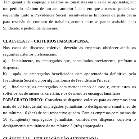
Têm garantia de emprego e salários os jornalistas em vias de se aposentar, por
um período máximo de um ano anterior à data em que a mesma poderá ser
requerida junto à Previdência Social, ressalvadas as hipóteses de justa causa
para rescisão de contrato de trabalho, acordo entre as partes assistido pelo
Sindicato, e pedido de demissão.
CLÁUSULA 37 – CRITÉRIOS PARA DISPENSA:
Nos casos de dispensa coletiva, deverão as empresas obedecer ainda os
seguintes critérios preferenciais:
a) – Inicialmente, os empregados que, consultados previamente, prefiram a
dispensa;
b) – após, os empregados beneficiados com aposentadoria definitiva pela
Previdência Social ou por alguma forma de Previdência Privada;
c) – finalmente, os empregados com menor tempo de casa e, entre estes, os
solteiros, os de menor faixa etária, e os de menores encargos familiares.
PARÁGRAFO ÚNICO
: Considera-se dispensa coletiva para as empresas com
mais de 50 (cinqüenta) empregados jornalistas, o desligamento simultâneo de
no mínimo 10 (dez) de seu respectivo quadro. Para as empresas com menos de
50 (cinqüenta) empregados jornalistas, considera-se dispensa coletiva o
desligamento simultâneo de no mínimo 3 (três) empregados.
CL
Á
USULA 38 – UTILIZAÇÃO NÃO AUTORIZADA: