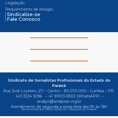
Legislação
Requerimento de estágio
Sindicalize-se
Fale Conosco
Sindicato de Jornalistas Profissionais do Estado do
Paraná
Rua José Loureiro, 211 – Centro – 80.010-000 – Curitiba – PR
(41) 3224 9296
–
41 99103-8502
(WhatsAPP) –
sindijor@sindijorpr.org.br
Atendimento de segunda a sexta-feira das 9h às 18h
Desenvolvido por Direta Sistemas /
Designed by Freepik