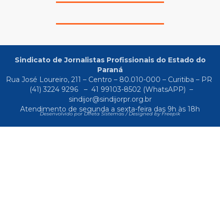
Sindicato de Jornalistas Profissionais do Estado do
Paraná
Rua José Loureiro, 211 – Centro – 80.010-000 – Curitiba – PR
(41) 3224 9296
–
41 99103-8502
(WhatsAPP) –
sindijor@sindijorpr.org.br
Atendimento de segunda a sexta-feira das 9h às 18h
Desenvolvido por Direta Sistemas /
Designed by Freepik