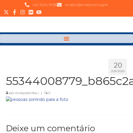
(41) 3224 9296
sindijor@sindijorpr.org.br
20
JUN 2026
55344008779_b865c2
por
sindijorprctba
|
|
0
Deixe um comentário