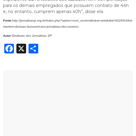
para os demais empregados que possuem contrato de 44h
e, no entanto, cumprem apenas 40h”, disse ela.
Fonte:
http://jornalistasp.org.br/index.php?option=com_content&view=article&id=6024%3Atrt-
mantem-decisao-favoravel-aos-jornalistas-dos-correios
Autor:
Sindicato dos Jornalistas SP
Facebook
X
Share