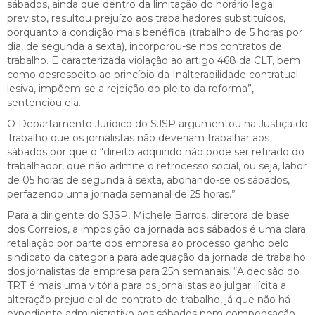
sábados, ainda que dentro da limitação do horário legal
previsto, resultou prejuízo aos trabalhadores substituídos,
porquanto a condição mais benéfica (trabalho de 5 horas por
dia, de segunda a sexta), incorporou-se nos contratos de
trabalho. E caracterizada violação ao artigo 468 da CLT, bem
como desrespeito ao princípio da Inalterabilidade contratual
lesiva, impõem-se a rejeição do pleito da reforma”,
sentenciou ela.
O Departamento Jurídico do SJSP argumentou na Justiça do
Trabalho que os jornalistas não deveriam trabalhar aos
sábados por que o “direito adquirido não pode ser retirado do
trabalhador, que não admite o retrocesso social, ou seja, labor
de 05 horas de segunda à sexta, abonando-se os sábados,
perfazendo uma jornada semanal de 25 horas.”
Para a dirigente do SJSP, Michele Barros, diretora de base
dos Correios, a imposição da jornada aos sábados é uma clara
retaliação por parte dos empresa ao processo ganho pelo
sindicato da categoria para adequação da jornada de trabalho
dos jornalistas da empresa para 25h semanais. “A decisão do
TRT é mais uma vitória para os jornalistas ao julgar ilícita a
alteração prejudicial de contrato de trabalho, já que não há
expediente administrativo aos sábados nem compensação