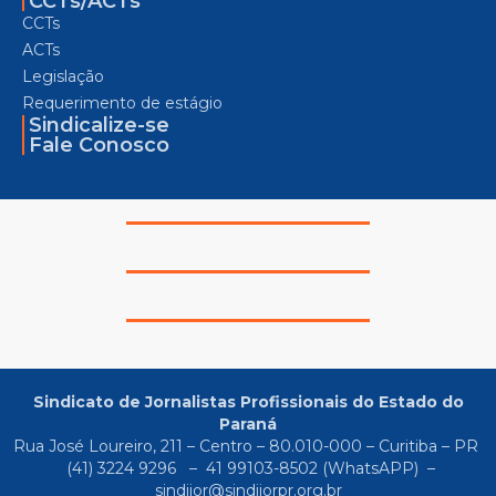
CCTs/ACTs
CCTs
ACTs
Legislação
Requerimento de estágio
Sindicalize-se
Fale Conosco
Sindicato de Jornalistas Profissionais do Estado do
Paraná
Rua José Loureiro, 211 – Centro – 80.010-000 – Curitiba – PR
(41) 3224 9296
–
41 99103-8502
(WhatsAPP) –
sindijor@sindijorpr.org.br