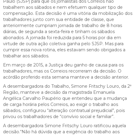
Paulo (SJSP) para que os jornalistas dos Correios não
trabalhem aos sábados e nem efetuem qualquer tipo de
compensação. Esta decisão é uma vitória da mobilização dos
trabalhadores junto com sua entidade de classe, que
anteriormente cumpriam jornada de trabalho de 8 horas
diárias, de segunda a sexta-feira e tinham os sábados
abonados. A jornada foi reduzida para 5 horas por dia em
virtude de outra ação coletiva ganha pelo SJSP. Mas para
cumprir essa nova rotina, eles estavam sendo obrigados a
trabalhar aos sábados.
Em março de 2015, a Justiça deu ganho de causa para os
trabalhadores, mas os Correios recorreram da decisão. O
acórdão proferido esta semana manteve a decisão anterior.
A desembargadora do Trabalho, Simone Fritschy Louro, da 2ª
Região, manteve a decisão da magistrada Emanuela
Angélica Carvalho Paupério que entendeu que a mudança
de carga horária pelos Correios, ao exigir o trabalho aos
sábados, configurou “alteração contratual prejudicial”, pois
privou os trabalhadores de “convívio social e familiar”.
A desembargadora Simone Fritschy Louro ratificou aquela
decisão.“Não há dúvida que a exigência do trabalho aos