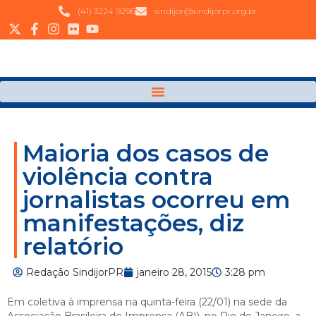
(41) 3224 9296
sindijor@sindijorpr.org.br
Maioria dos casos de
violência contra
jornalistas ocorreu em
manifestações, diz
relatório
Redação SindijorPR
janeiro 28, 2015
3:28 pm
Em coletiva à imprensa na quinta-feira (22/01) na sede da
Associação Brasileira de Imprensa (ABI), no Rio de Janeiro, a