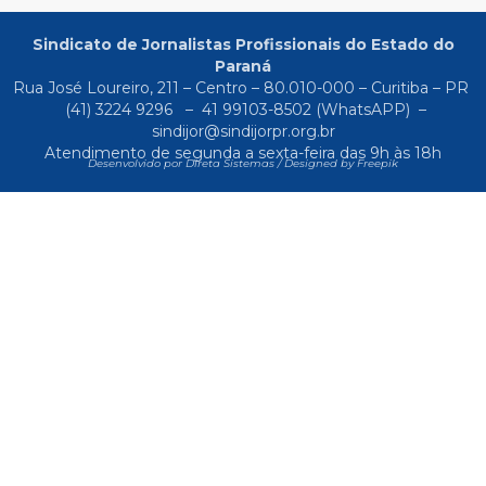
Sindicato de Jornalistas Profissionais do Estado do
Paraná
Rua José Loureiro, 211 – Centro – 80.010-000 – Curitiba – PR
(41) 3224 9296
–
41 99103-8502
(WhatsAPP) –
sindijor@sindijorpr.org.br
Atendimento de segunda a sexta-feira das 9h às 18h
Desenvolvido por Direta Sistemas /
Designed by Freepik